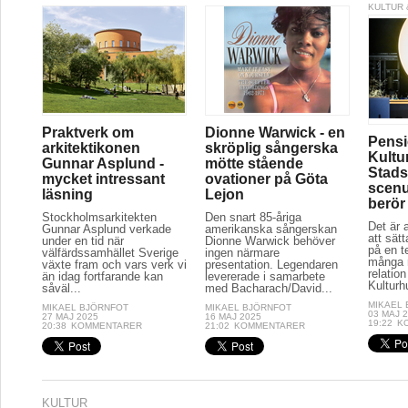
KULTUR 
Praktverk om
Dionne Warwick - en
Pensi
arkitektikonen
skröplig sångerska
Kultu
Gunnar Asplund -
mötte stående
Stads
mycket intressant
ovationer på Göta
scenu
läsning
Lejon
berör
Stockholmsarkitekten
Den snart 85-åriga
Det är a
Gunnar Asplund verkade
amerikanska sångerskan
att sät
under en tid när
Dionne Warwick behöver
på en t
välfärdssamhället Sverige
ingen närmare
många r
växte fram och vars verk vi
presentation. Legendaren
relation
än idag fortfarande kan
levererade i samarbete
Kulturh
såväl...
med Bacharach/David...
MIKAEL
MIKAEL BJÖRNFOT
MIKAEL BJÖRNFOT
03 MAJ 
27 MAJ 2025
16 MAJ 2025
19:22
K
20:38
KOMMENTARER
21:02
KOMMENTARER
KULTUR