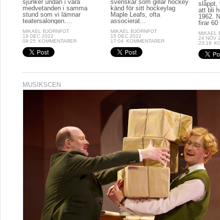
sjunker undan i våra
svenskar som gillar hockey
släppt, 
medvetanden i samma
känd för sitt hockeylag
att bli
stund som vi lämnar
Maple Leafs, ofta
1962. N
teatersalongen....
associerat...
firar 60 
MIKAEL BJÖRNFOT
MIKAEL BJÖRNFOT
MIKAEL
19 DEC 2022
15 DEC 2022
24 NOV 
08:25
KOMMENTARER
17:04
KOMMENTARER
23:18
K
MUSIKSCEN