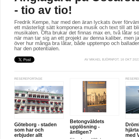
- tio av tio!
Fredrik Kempe, har med den äran lyckats över förvän
ett mästerligt sätt komponera musik och text till att bl
musikalen. Ofta brukar det finnas max en, två låtar so
när man tar sig an ett projekt av denna kaliber, men ja
över hur många bra låtar, både upptempo och ballader
har den potentialen.
AV
MIKAEL BJÖRNFOT
, 16 OKT 202
RESEREPORTAGE
RESERE
Betongväldets
Göteborg - staden
Drömk
upplösning -
som har och
hjärt
äntligen?
erbjuder allt
med V