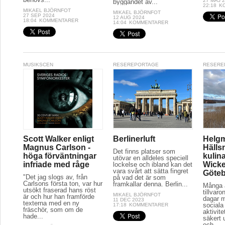
27 MAJ 
byggandet av...
22:18
K
MIKAEL BJÖRNFOT
MIKAEL BJÖRNFOT
27 SEP 2024
12 AUG 2024
18:04
KOMMENTARER
14:04
KOMMENTARER
MUSIKSCEN
RESEREPORTAGE
RESERE
Scott Walker enligt
Berlinerluft
Helg
Magnus Carlson -
Hälls
Det finns platser som
höga förväntningar
kulina
utövar en alldeles speciell
infriade med råge
Wicke
lockelse och ibland kan det
vara svårt att sätta fingret
Göte
"Det jag slogs av, från
på vad det är som
Carlsons första ton, var hur
framkallar denna. Berlin...
Många a
utsökt fraserad hans röst
tillvaro
MIKAEL BJÖRNFOT
är och hur han framförde
dagar 
11 DEC 2023
texterna med en ny
sociala 
17:18
KOMMENTARER
fräschör, som om de
aktivit
hade...
säkert 
och...