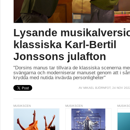
Lysande musikalversi
klassiska Karl-Bertil
Jonssons julafton
"Dorsins manus tar tillvara de klassiska scenerna me
svängarna och moderniserar manuset genom att i sån
krydda med nutida invävda personligheter"
AV
MIKAEL BJÖRNFOT
, 24 NOV 202
MUSIKSCEN
MUSIKSCEN
MUSIKS