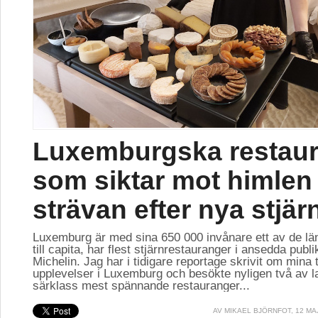
Luxemburgska restau
som siktar mot himlen 
strävan efter nya stjär
Luxemburg är med sina 650 000 invånare ett av de lä
till capita, har flest stjärnrestauranger i ansedda publ
Michelin. Jag har i tidigare reportage skrivit om mina 
upplevelser i Luxemburg och besökte nyligen två av l
särklass mest spännande restauranger...
AV
MIKAEL BJÖRNFOT
, 12 MA