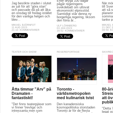
Efter dryga 100 dagar
Jag besökte staden i slutet
När mör
pågår regeringens
av juli för att “göra stan”
till Sve
svekdebatt om utlovat
och passade då på att åka
att så 
ekonomiskt elprisstöd.
en onsdag till fredag istället
planeri
Samtidigt står denna ny
för den vanliga helgen och
sommar
borgerliga regering, liksom
blev...
tanke p
den förra år...
MIKAEL BJÖRNFOT
MIKAEL
ULF LÖNNBERG
11 AUG 2023
21 DEC 
03 JAN 2023
21:10
KOMMENTARER
09:59
K
16:52
KOMMENTARER
TEATER OCH SHOW
RESEREPORTAGE
SKIVRE
Åtta timmar "Arv" på
Toronto -
80-år
Dramaten -
världsmetropolen
Streis
fantastiskt!
med kulinarisk tvist
att ö
publi
"Det finns teaterpjäser som
Den kanadensiska
vi finner 'trevliga' och
kosmopolitiska storstaden
"Detta 
intressanta men som
Toronto är för de flesta
legat oc