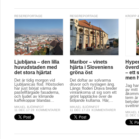
RESEREPORTAGE
RESEREPORTAGE
KROPP &
Ljubljana – den lilla
Maribor – vinets
Hyper
huvudstaden med
hjärta i Sloveniens
överd
det stora hjärtat
gröna öst
– ett 
men hj
Det är tidig morgon vid
Det doftar av solvarma
Ljubljanicas flod. Höstsolen
druvor och nyslagen äng.
Jag har
har just börjat värma de
Längs floden Drava breder
av mitt 
pastellfärgade fasaderna,
vinrankorna ut sig som ett
åkomma
och ljudet av klirrande
grönt lapptäcke över de
term är
kaffekoppar blandas...
böljande kullarna. Här,...
betyder
svettnin
MIKAEL BJÖRNFOT
MIKAEL BJÖRNFOT
11 DEC 17:28
KOMMENTARER
11 DEC 17:23
KOMMENTARER
MIKAEL
11 DEC 1