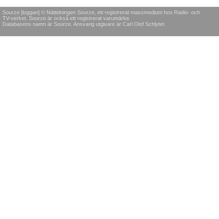
Sourze [loggan] © Nättidningen Sourze, ett registrerat massmedium hos Radio- och
TV-verket. Sourze är också ett registrerat varumärke.
Databasens namn är Sourze. Ansvarig utgivare är Carl Olof Schlyter.