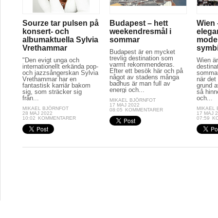
Sourze tar pulsen på
Budapest – hett
Wien 
konsert- och
weekendresmål i
elega
albumaktuella Sylvia
sommar
moder
Vrethammar
symb
Budapest är en mycket
trevlig destination som
"Den evigt unga och
Wien är
varmt rekommenderas.
internationellt erkända pop-
destina
Efter ett besök här och på
och jazzsångerskan Sylvia
sommar
något av stadens många
Vrethammar har en
när det
badhus är man full av
fantastisk karriär bakom
grund a
energi och...
sig, som sträcker sig
så hinn
från...
och...
MIKAEL BJÖRNFOT
17 MAJ 2022
MIKAEL BJÖRNFOT
MIKAEL
08:05
KOMMENTARER
28 MAJ 2022
17 MAJ 
10:02
KOMMENTARER
07:59
K