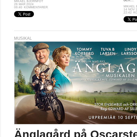
MIKAEL BJÖRNFOT
26 MAR 2024
MIKAEL
06:40
KOMMENTARER
14 NOV 
22:42
K
MUSIKAL
Änglagård på Oscarst