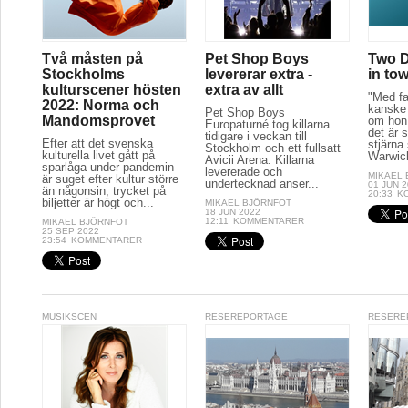
Två måsten på
Pet Shop Boys
Two D
Stockholms
levererar extra -
in to
kulturscener hösten
extra av allt
"Med fa
2022: Norma och
kanske 
Pet Shop Boys
Mandomsprovet
om hon 
Europaturné tog killarna
det är s
tidigare i veckan till
Efter att det svenska
stjärna
Stockholm och ett fullsatt
kulturella livet gått på
Warwick
Avicii Arena. Killarna
sparlåga under pandemin
levererade och
MIKAEL
är suget efter kultur större
undertecknad anser...
01 JUN 
än någonsin, trycket på
20:33
K
biljetter är högt och...
MIKAEL BJÖRNFOT
18 JUN 2022
12:11
KOMMENTARER
MIKAEL BJÖRNFOT
25 SEP 2022
23:54
KOMMENTARER
MUSIKSCEN
RESEREPORTAGE
RESERE