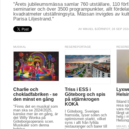
"Årets jubileumsmässa samlar 760 utställare, 110 för
seminarier och över 3500 programpunkter, allt fördela
kvadratmeter utställningsyta. Mässan invigdes av kul
Parisa Liljestrand."
AV
MIKAEL BJÖRNFOT
, 28 SEP 202
MUSIKAL
RESEREPORTAGE
RESERE
Charlie och
Triss i ESS i
Lyxwe
chokladfabriken - se
Göteborg och spis
Helsi
den minst en gång
på stjärnkrogen
Ibland 
KOKA
resa spe
"Finns det en musikal som
vara m
man ska se 2024/2025,
I Göteborg, Sveriges
långt u
kanske mer än en gång, är
framsida, lyser solen och
helg i m
det Willy Wonka på
optimismen starkt, vilket
Helsing
Göteborgsoperans scen.
syns i allt från fyllda
Musikaler som denna
restauranger och barer till
MIKAEL
behövs...