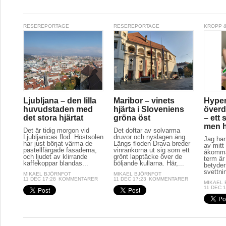
RESEREPORTAGE
RESEREPORTAGE
KROPP &
Ljubljana – den lilla
Maribor – vinets
Hyper
huvudstaden med
hjärta i Sloveniens
överd
det stora hjärtat
gröna öst
– ett 
men hj
Det är tidig morgon vid
Det doftar av solvarma
Ljubljanicas flod. Höstsolen
druvor och nyslagen äng.
Jag har
har just börjat värma de
Längs floden Drava breder
av mitt 
pastellfärgade fasaderna,
vinrankorna ut sig som ett
åkomma
och ljudet av klirrande
grönt lapptäcke över de
term är
kaffekoppar blandas...
böljande kullarna. Här,...
betyder
svettnin
MIKAEL BJÖRNFOT
MIKAEL BJÖRNFOT
11 DEC 17:28
KOMMENTARER
11 DEC 17:23
KOMMENTARER
MIKAEL
11 DEC 1