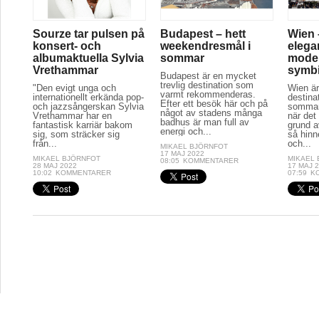
Sourze tar pulsen på
Budapest – hett
Wien 
konsert- och
weekendresmål i
elega
albumaktuella Sylvia
sommar
moder
Vrethammar
symb
Budapest är en mycket
trevlig destination som
"Den evigt unga och
Wien är
varmt rekommenderas.
internationellt erkända pop-
destina
Efter ett besök här och på
och jazzsångerskan Sylvia
sommar
något av stadens många
Vrethammar har en
när det
badhus är man full av
fantastisk karriär bakom
grund a
energi och...
sig, som sträcker sig
så hinn
från...
och...
MIKAEL BJÖRNFOT
17 MAJ 2022
MIKAEL BJÖRNFOT
MIKAEL
08:05
KOMMENTARER
28 MAJ 2022
17 MAJ 
10:02
KOMMENTARER
07:59
K