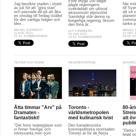
Efter dryga 100 dagar
Jag besökte staden i slutet
När mör
pågår regeringens
av juli för att “göra stan”
till Sve
svekdebatt om utlovat
och passade då på att åka
att så 
ekonomiskt elprisstöd.
en onsdag till fredag istället
planeri
Samtidigt står denna ny
för den vanliga helgen och
sommar
borgerliga regering, liksom
blev...
tanke p
den förra år...
MIKAEL BJÖRNFOT
MIKAEL
ULF LÖNNBERG
11 AUG 2023
21 DEC 
03 JAN 2023
21:10
KOMMENTARER
09:59
K
16:52
KOMMENTARER
TEATER OCH SHOW
RESEREPORTAGE
SKIVRE
Åtta timmar "Arv" på
Toronto -
80-år
Dramaten -
världsmetropolen
Streis
fantastiskt!
med kulinarisk tvist
att ö
publi
"Det finns teaterpjäser som
Den kanadensiska
vi finner 'trevliga' och
kosmopolitiska storstaden
"Detta 
intressanta men som
Toronto är för de flesta
legat oc