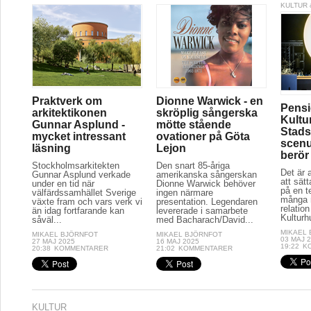
KULTUR 
Praktverk om
Dionne Warwick - en
Pensi
arkitektikonen
skröplig sångerska
Kultu
Gunnar Asplund -
mötte stående
Stads
mycket intressant
ovationer på Göta
scenu
läsning
Lejon
berör
Stockholmsarkitekten
Den snart 85-åriga
Det är a
Gunnar Asplund verkade
amerikanska sångerskan
att sät
under en tid när
Dionne Warwick behöver
på en t
välfärdssamhället Sverige
ingen närmare
många r
växte fram och vars verk vi
presentation. Legendaren
relation
än idag fortfarande kan
levererade i samarbete
Kulturh
såväl...
med Bacharach/David...
MIKAEL
MIKAEL BJÖRNFOT
MIKAEL BJÖRNFOT
03 MAJ 
27 MAJ 2025
16 MAJ 2025
19:22
K
20:38
KOMMENTARER
21:02
KOMMENTARER
KULTUR