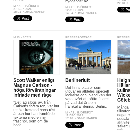
27 MAJ 
byggandet av...
22:18
K
MIKAEL BJÖRNFOT
MIKAEL BJÖRNFOT
27 SEP 2024
12 AUG 2024
18:04
KOMMENTARER
14:04
KOMMENTARER
MUSIKSCEN
RESEREPORTAGE
RESERE
Scott Walker enligt
Berlinerluft
Helg
Magnus Carlson -
Hälls
Det finns platser som
höga förväntningar
kulina
utövar en alldeles speciell
infriade med råge
Wicke
lockelse och ibland kan det
vara svårt att sätta fingret
Göte
"Det jag slogs av, från
på vad det är som
Carlsons första ton, var hur
framkallar denna. Berlin...
Många a
utsökt fraserad hans röst
tillvaro
MIKAEL BJÖRNFOT
är och hur han framförde
dagar 
11 DEC 2023
texterna med en ny
sociala 
17:18
KOMMENTARER
fräschör, som om de
aktivit
hade...
säkert 
och...