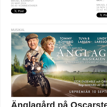
MIKAEL BJÖRNFOT
26 MAR 2024
MIKAEL
06:40
KOMMENTARER
14 NOV 
22:42
K
MUSIKAL
Änglagård på Oscarst