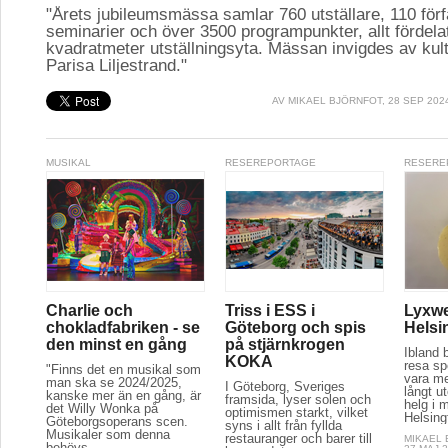
"Årets jubileumsmässa samlar 760 utställare, 110 för
seminarier och över 3500 programpunkter, allt fördela
kvadratmeter utställningsyta. Mässan invigdes av kul
Parisa Liljestrand."
AV
MIKAEL BJÖRNFOT
, 28 SEP 202
MUSIKAL
RESEREPORTAGE
RESERE
Charlie och
Triss i ESS i
Lyxwe
chokladfabriken - se
Göteborg och spis
Helsi
den minst en gång
på stjärnkrogen
Ibland 
KOKA
resa spe
"Finns det en musikal som
vara m
man ska se 2024/2025,
I Göteborg, Sveriges
långt u
kanske mer än en gång, är
framsida, lyser solen och
helg i m
det Willy Wonka på
optimismen starkt, vilket
Helsing
Göteborgsoperans scen.
syns i allt från fyllda
Musikaler som denna
restauranger och barer till
MIKAEL
behövs...