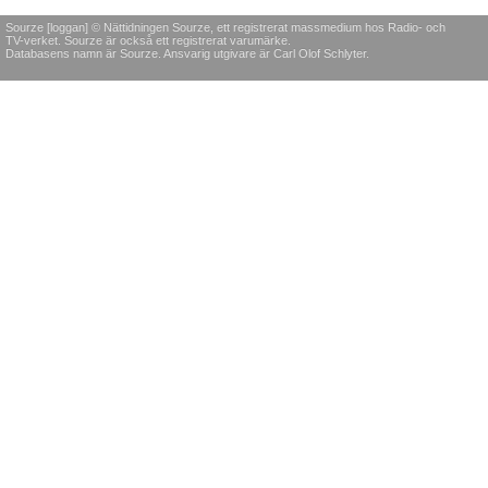
Sourze [loggan] © Nättidningen Sourze, ett registrerat massmedium hos Radio- och
TV-verket. Sourze är också ett registrerat varumärke.
Databasens namn är Sourze. Ansvarig utgivare är Carl Olof Schlyter.