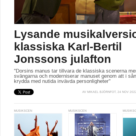
Lysande musikalversi
klassiska Karl-Bertil
Jonssons julafton
"Dorsins manus tar tillvara de klassiska scenerna me
svängarna och moderniserar manuset genom att i sån
krydda med nutida invävda personligheter"
AV
MIKAEL BJÖRNFOT
, 24 NOV 202
MUSIKSCEN
MUSIKSCEN
MUSIKS