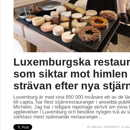
Luxemburgska restau
som siktar mot himlen 
strävan efter nya stjär
Luxemburg är med sina 650 000 invånare ett av de lä
till capita, har flest stjärnrestauranger i ansedda publ
Michelin. Jag har i tidigare reportage skrivit om mina 
upplevelser i Luxemburg och besökte nyligen två av l
särklass mest spännande restauranger...
AV
MIKAEL BJÖRNFOT
, 12 MA