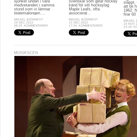
sjunker undan i våra
svenskar som gillar hockey
släppt, 
medvetanden i samma
känd för sitt hockeylag
att bli
stund som vi lämnar
Maple Leafs, ofta
1962. N
teatersalongen....
associerat...
firar 60 
MIKAEL BJÖRNFOT
MIKAEL BJÖRNFOT
MIKAEL
19 DEC 2022
15 DEC 2022
24 NOV 
08:25
KOMMENTARER
17:04
KOMMENTARER
23:18
K
MUSIKSCEN