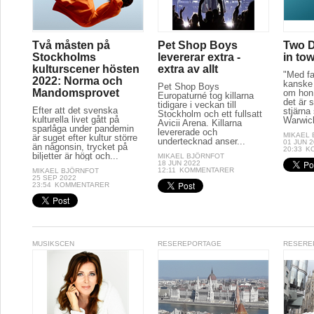
Två måsten på
Pet Shop Boys
Two D
Stockholms
levererar extra -
in to
kulturscener hösten
extra av allt
"Med fa
2022: Norma och
kanske 
Pet Shop Boys
Mandomsprovet
om hon 
Europaturné tog killarna
det är s
tidigare i veckan till
Efter att det svenska
stjärna
Stockholm och ett fullsatt
kulturella livet gått på
Warwick
Avicii Arena. Killarna
sparlåga under pandemin
levererade och
MIKAEL
är suget efter kultur större
undertecknad anser...
01 JUN 
än någonsin, trycket på
20:33
K
biljetter är högt och...
MIKAEL BJÖRNFOT
18 JUN 2022
12:11
KOMMENTARER
MIKAEL BJÖRNFOT
25 SEP 2022
23:54
KOMMENTARER
MUSIKSCEN
RESEREPORTAGE
RESERE