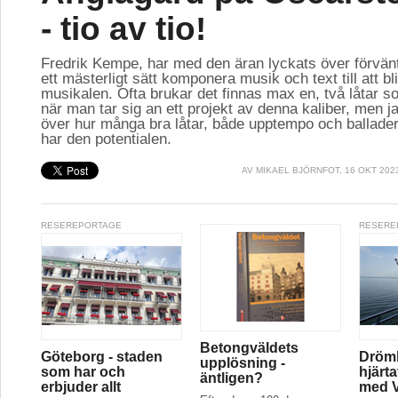
- tio av tio!
Fredrik Kempe, har med den äran lyckats över förvän
ett mästerligt sätt komponera musik och text till att bl
musikalen. Ofta brukar det finnas max en, två låtar so
när man tar sig an ett projekt av denna kaliber, men ja
över hur många bra låtar, både upptempo och ballader
har den potentialen.
AV
MIKAEL BJÖRNFOT
, 16 OKT 202
RESEREPORTAGE
RESERE
Betongväldets
Göteborg - staden
Drömk
upplösning -
som har och
hjärt
äntligen?
erbjuder allt
med V