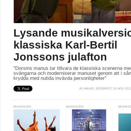
Lysande musikalversi
klassiska Karl-Bertil
Jonssons julafton
"Dorsins manus tar tillvara de klassiska scenerna me
svängarna och moderniserar manuset genom att i sån
krydda med nutida invävda personligheter"
AV
MIKAEL BJÖRNFOT
, 24 NOV 202
MUSIKSCEN
MUSIKSCEN
MUSIKS