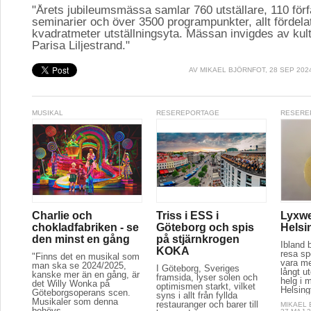
"Årets jubileumsmässa samlar 760 utställare, 110 för
seminarier och över 3500 programpunkter, allt fördela
kvadratmeter utställningsyta. Mässan invigdes av kul
Parisa Liljestrand."
AV
MIKAEL BJÖRNFOT
, 28 SEP 202
MUSIKAL
RESEREPORTAGE
RESERE
Charlie och
Triss i ESS i
Lyxwe
chokladfabriken - se
Göteborg och spis
Helsi
den minst en gång
på stjärnkrogen
Ibland 
KOKA
resa spe
"Finns det en musikal som
vara m
man ska se 2024/2025,
I Göteborg, Sveriges
långt u
kanske mer än en gång, är
framsida, lyser solen och
helg i m
det Willy Wonka på
optimismen starkt, vilket
Helsing
Göteborgsoperans scen.
syns i allt från fyllda
Musikaler som denna
restauranger och barer till
MIKAEL
behövs...