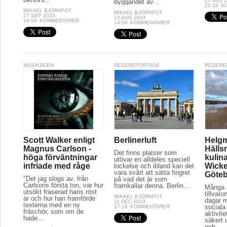
27 MAJ 
byggandet av...
22:18
K
MIKAEL BJÖRNFOT
MIKAEL BJÖRNFOT
27 SEP 2024
12 AUG 2024
18:04
KOMMENTARER
14:04
KOMMENTARER
MUSIKSCEN
RESEREPORTAGE
RESERE
Scott Walker enligt
Berlinerluft
Helg
Magnus Carlson -
Hälls
Det finns platser som
höga förväntningar
kulina
utövar en alldeles speciell
infriade med råge
Wicke
lockelse och ibland kan det
vara svårt att sätta fingret
Göte
"Det jag slogs av, från
på vad det är som
Carlsons första ton, var hur
framkallar denna. Berlin...
Många a
utsökt fraserad hans röst
tillvaro
MIKAEL BJÖRNFOT
är och hur han framförde
dagar 
11 DEC 2023
texterna med en ny
sociala 
17:18
KOMMENTARER
fräschör, som om de
aktivit
hade...
säkert 
och...