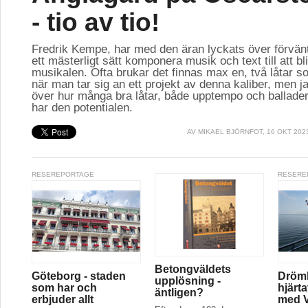
- tio av tio!
Fredrik Kempe, har med den äran lyckats över förvän
ett mästerligt sätt komponera musik och text till att bl
musikalen. Ofta brukar det finnas max en, två låtar so
när man tar sig an ett projekt av denna kaliber, men ja
över hur många bra låtar, både upptempo och ballader
har den potentialen.
AV
MIKAEL BJÖRNFOT
, 16 OKT 202
RESEREPORTAGE
RESERE
Betongväldets
Göteborg - staden
Drömk
upplösning -
som har och
hjärt
äntligen?
erbjuder allt
med V