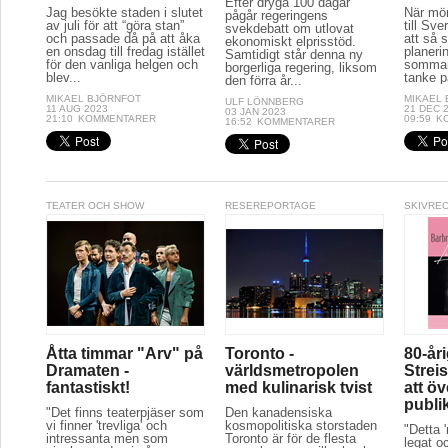
Efter dryga 100 dagar
Jag besökte staden i slutet
När mör
pågår regeringens
av juli för att “göra stan”
till Sve
svekdebatt om utlovat
och passade då på att åka
att så 
ekonomiskt elprisstöd.
en onsdag till fredag istället
planeri
Samtidigt står denna ny
för den vanliga helgen och
sommar
borgerliga regering, liksom
blev...
tanke p
den förra år...
MIKAEL BJÖRNFOT
MIKAEL
ULF LÖNNBERG
11 AUG 2023
21 DEC 
03 JAN 2023
21:10
KOMMENTARER
09:59
K
16:52
KOMMENTARER
TEATER OCH SHOW
RESEREPORTAGE
SKIVRE
Åtta timmar "Arv" på
Toronto -
80-år
Dramaten -
världsmetropolen
Streis
fantastiskt!
med kulinarisk tvist
att ö
publi
"Det finns teaterpjäser som
Den kanadensiska
vi finner 'trevliga' och
kosmopolitiska storstaden
"Detta 
intressanta men som
Toronto är för de flesta
legat oc