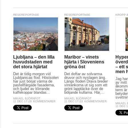
RESEREPORTAGE
RESEREPORTAGE
KROPP &
Ljubljana – den lilla
Maribor – vinets
Hyper
huvudstaden med
hjärta i Sloveniens
överd
det stora hjärtat
gröna öst
– ett 
men hj
Det är tidig morgon vid
Det doftar av solvarma
Ljubljanicas flod. Höstsolen
druvor och nyslagen äng.
Jag har
har just börjat värma de
Längs floden Drava breder
av mitt 
pastellfärgade fasaderna,
vinrankorna ut sig som ett
åkomma
och ljudet av klirrande
grönt lapptäcke över de
term är
kaffekoppar blandas...
böljande kullarna. Här,...
betyder
svettnin
MIKAEL BJÖRNFOT
MIKAEL BJÖRNFOT
11 DEC 17:28
KOMMENTARER
11 DEC 17:23
KOMMENTARER
MIKAEL
11 DEC 1