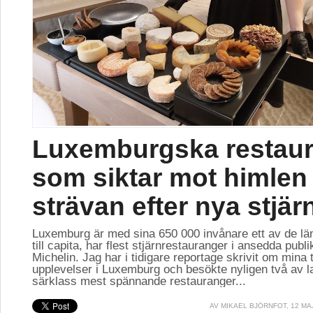
Luxemburgska restau
som siktar mot himlen 
strävan efter nya stjär
Luxemburg är med sina 650 000 invånare ett av de lä
till capita, har flest stjärnrestauranger i ansedda publ
Michelin. Jag har i tidigare reportage skrivit om mina 
upplevelser i Luxemburg och besökte nyligen två av l
särklass mest spännande restauranger...
AV
MIKAEL BJÖRNFOT
, 12 MA