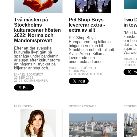
Två måsten på
Pet Shop Boys
Two D
Stockholms
levererar extra -
in to
kulturscener hösten
extra av allt
"Med fa
2022: Norma och
kanske 
Pet Shop Boys
Mandomsprovet
om hon 
Europaturné tog killarna
det är s
tidigare i veckan till
Efter att det svenska
stjärna
Stockholm och ett fullsatt
kulturella livet gått på
Warwick
Avicii Arena. Killarna
sparlåga under pandemin
levererade och
MIKAEL
är suget efter kultur större
undertecknad anser...
01 JUN 
än någonsin, trycket på
20:33
K
biljetter är högt och...
MIKAEL BJÖRNFOT
18 JUN 2022
12:11
KOMMENTARER
MIKAEL BJÖRNFOT
25 SEP 2022
23:54
KOMMENTARER
MUSIKSCEN
RESEREPORTAGE
RESERE