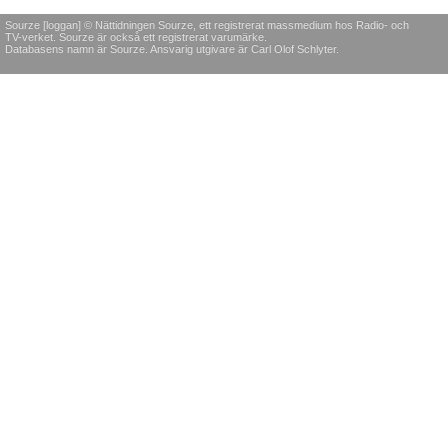
Sourze [loggan] © Nättidningen Sourze, ett registrerat massmedium hos Radio- och
TV-verket. Sourze är också ett registrerat varumärke.
Databasens namn är Sourze. Ansvarig utgivare är Carl Olof Schlyter.