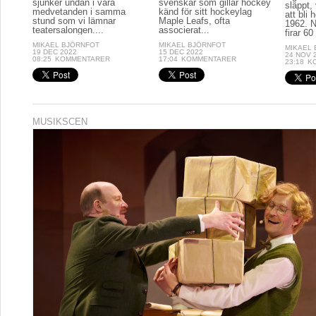
sjunker undan i våra
svenskar som gillar hockey
släppt, 
medvetanden i samma
känd för sitt hockeylag
att bli
stund som vi lämnar
Maple Leafs, ofta
1962. N
teatersalongen....
associerat...
firar 60 
MIKAEL BJÖRNFOT
MIKAEL BJÖRNFOT
MIKAEL
19 DEC 2022
15 DEC 2022
24 NOV 
08:25
KOMMENTARER
17:04
KOMMENTARER
23:18
K
MUSIKSCEN