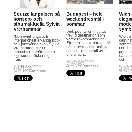
Sourze tar pulsen på
Budapest – hett
Wien 
konsert- och
weekendresmål i
elega
albumaktuella Sylvia
sommar
moder
Vrethammar
symb
Budapest är en mycket
trevlig destination som
"Den evigt unga och
Wien är
varmt rekommenderas.
internationellt erkända pop-
destina
Efter ett besök här och på
och jazzsångerskan Sylvia
sommar
något av stadens många
Vrethammar har en
när det
badhus är man full av
fantastisk karriär bakom
grund a
energi och...
sig, som sträcker sig
så hinn
från...
och...
MIKAEL BJÖRNFOT
17 MAJ 2022
MIKAEL BJÖRNFOT
MIKAEL
08:05
KOMMENTARER
28 MAJ 2022
17 MAJ 
10:02
KOMMENTARER
07:59
K