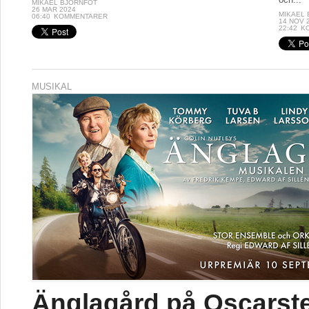
MIKAEL BJÖRNFOT
26 MAR 2024
MIKAEL
06:40
KOMMENTARER
14 NOV 
22:42
K
MUSIKAL
Änglagård på Oscarst