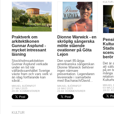
KULTUR 
Praktverk om
Dionne Warwick - en
Pensi
arkitektikonen
skröplig sångerska
Kultu
Gunnar Asplund -
mötte stående
Stads
mycket intressant
ovationer på Göta
scenu
läsning
Lejon
berör
Stockholmsarkitekten
Den snart 85-åriga
Det är a
Gunnar Asplund verkade
amerikanska sångerskan
att sät
under en tid när
Dionne Warwick behöver
på en t
välfärdssamhället Sverige
ingen närmare
många r
växte fram och vars verk vi
presentation. Legendaren
relation
än idag fortfarande kan
levererade i samarbete
Kulturh
såväl...
med Bacharach/David...
MIKAEL
MIKAEL BJÖRNFOT
MIKAEL BJÖRNFOT
03 MAJ 
27 MAJ 2025
16 MAJ 2025
19:22
K
20:38
KOMMENTARER
21:02
KOMMENTARER
KULTUR