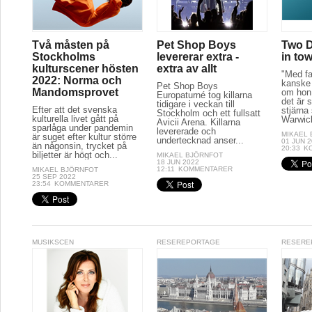
Två måsten på
Pet Shop Boys
Two D
Stockholms
levererar extra -
in to
kulturscener hösten
extra av allt
"Med fa
2022: Norma och
kanske 
Pet Shop Boys
Mandomsprovet
om hon 
Europaturné tog killarna
det är s
tidigare i veckan till
Efter att det svenska
stjärna
Stockholm och ett fullsatt
kulturella livet gått på
Warwick
Avicii Arena. Killarna
sparlåga under pandemin
levererade och
MIKAEL
är suget efter kultur större
undertecknad anser...
01 JUN 
än någonsin, trycket på
20:33
K
biljetter är högt och...
MIKAEL BJÖRNFOT
18 JUN 2022
12:11
KOMMENTARER
MIKAEL BJÖRNFOT
25 SEP 2022
23:54
KOMMENTARER
MUSIKSCEN
RESEREPORTAGE
RESERE