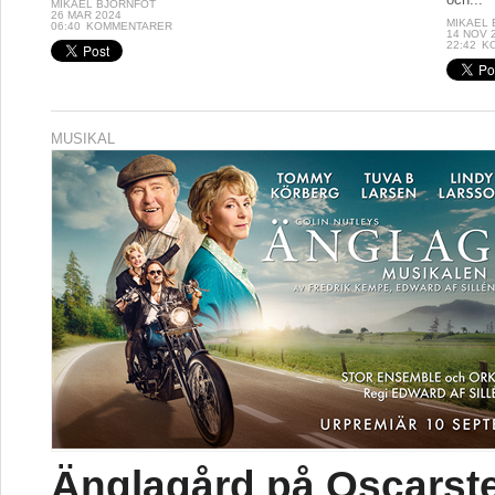
MIKAEL BJÖRNFOT
26 MAR 2024
MIKAEL
06:40
KOMMENTARER
14 NOV 
22:42
K
MUSIKAL
Änglagård på Oscarst