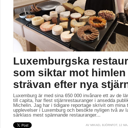
Luxemburgska restau
som siktar mot himlen 
strävan efter nya stjär
Luxemburg är med sina 650 000 invånare ett av de lä
till capita, har flest stjärnrestauranger i ansedda publ
Michelin. Jag har i tidigare reportage skrivit om mina 
upplevelser i Luxemburg och besökte nyligen två av l
särklass mest spännande restauranger...
AV
MIKAEL BJÖRNFOT
, 12 MA