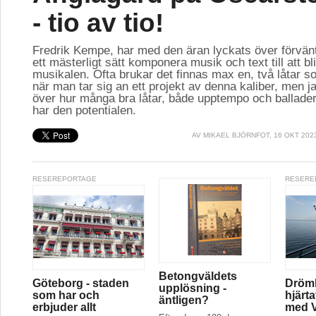
- tio av tio!
Fredrik Kempe, har med den äran lyckats över förvän
ett mästerligt sätt komponera musik och text till att bl
musikalen. Ofta brukar det finnas max en, två låtar so
när man tar sig an ett projekt av denna kaliber, men ja
över hur många bra låtar, både upptempo och ballader
har den potentialen.
AV
MIKAEL BJÖRNFOT
, 16 OKT 202
RESEREPORTAGE
RESERE
Betongväldets
Göteborg - staden
Drömk
upplösning -
som har och
hjärt
äntligen?
erbjuder allt
med V