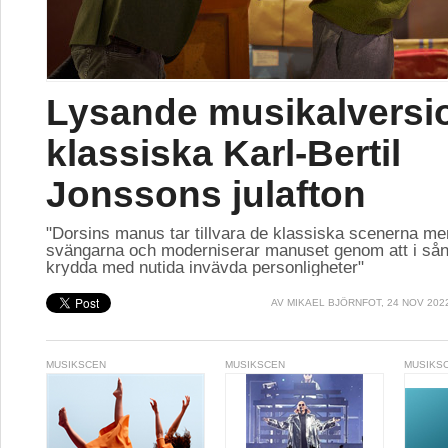
Lysande musikalversi
klassiska Karl-Bertil
Jonssons julafton
"Dorsins manus tar tillvara de klassiska scenerna me
svängarna och moderniserar manuset genom att i sån
krydda med nutida invävda personligheter"
AV
MIKAEL BJÖRNFOT
, 24 NOV 202
MUSIKSCEN
MUSIKSCEN
MUSIKS