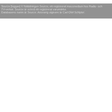
Sourze [loggan] © Nättidningen Sourze, ett registrerat massmedium hos Radio- och
TV-verket. Sourze är också ett registrerat varumärke.
Databasens namn är Sourze. Ansvarig utgivare är Carl Olof Schlyter.