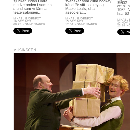
sjunker undan i våra
svenskar som gillar hockey
släppt, 
medvetanden i samma
känd för sitt hockeylag
att bli
stund som vi lämnar
Maple Leafs, ofta
1962. N
teatersalongen....
associerat...
firar 60 
MIKAEL BJÖRNFOT
MIKAEL BJÖRNFOT
MIKAEL
19 DEC 2022
15 DEC 2022
24 NOV 
08:25
KOMMENTARER
17:04
KOMMENTARER
23:18
K
MUSIKSCEN