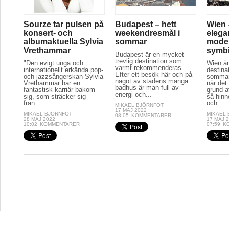
Sourze tar pulsen på
Budapest – hett
Wien 
konsert- och
weekendresmål i
elega
albumaktuella Sylvia
sommar
moder
Vrethammar
symb
Budapest är en mycket
trevlig destination som
"Den evigt unga och
Wien är
varmt rekommenderas.
internationellt erkända pop-
destina
Efter ett besök här och på
och jazzsångerskan Sylvia
sommar
något av stadens många
Vrethammar har en
när det
badhus är man full av
fantastisk karriär bakom
grund a
energi och...
sig, som sträcker sig
så hinn
från...
och...
MIKAEL BJÖRNFOT
17 MAJ 2022
MIKAEL BJÖRNFOT
MIKAEL
08:05
KOMMENTARER
28 MAJ 2022
17 MAJ 
10:02
KOMMENTARER
07:59
K