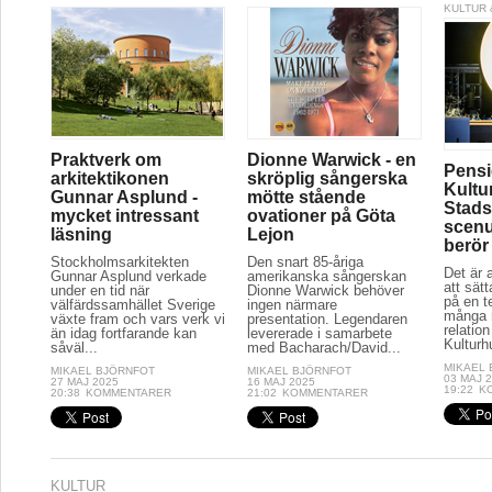
KULTUR 
Praktverk om
Dionne Warwick - en
Pensi
arkitektikonen
skröplig sångerska
Kultu
Gunnar Asplund -
mötte stående
Stads
mycket intressant
ovationer på Göta
scenu
läsning
Lejon
berör
Stockholmsarkitekten
Den snart 85-åriga
Det är a
Gunnar Asplund verkade
amerikanska sångerskan
att sät
under en tid när
Dionne Warwick behöver
på en t
välfärdssamhället Sverige
ingen närmare
många r
växte fram och vars verk vi
presentation. Legendaren
relation
än idag fortfarande kan
levererade i samarbete
Kulturh
såväl...
med Bacharach/David...
MIKAEL
MIKAEL BJÖRNFOT
MIKAEL BJÖRNFOT
03 MAJ 
27 MAJ 2025
16 MAJ 2025
19:22
K
20:38
KOMMENTARER
21:02
KOMMENTARER
KULTUR