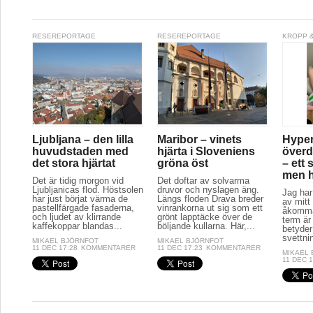
RESEREPORTAGE
RESEREPORTAGE
KROPP &
Ljubljana – den lilla
Maribor – vinets
Hyper
huvudstaden med
hjärta i Sloveniens
överd
det stora hjärtat
gröna öst
– ett 
men hj
Det är tidig morgon vid
Det doftar av solvarma
Ljubljanicas flod. Höstsolen
druvor och nyslagen äng.
Jag har
har just börjat värma de
Längs floden Drava breder
av mitt 
pastellfärgade fasaderna,
vinrankorna ut sig som ett
åkomma
och ljudet av klirrande
grönt lapptäcke över de
term är
kaffekoppar blandas...
böljande kullarna. Här,...
betyder
svettnin
MIKAEL BJÖRNFOT
MIKAEL BJÖRNFOT
11 DEC 17:28
KOMMENTARER
11 DEC 17:23
KOMMENTARER
MIKAEL
11 DEC 1