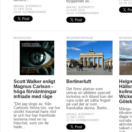
27 MAJ 
byggandet av...
22:18
K
MIKAEL BJÖRNFOT
MIKAEL BJÖRNFOT
27 SEP 2024
12 AUG 2024
18:04
KOMMENTARER
14:04
KOMMENTARER
MUSIKSCEN
RESEREPORTAGE
RESERE
Scott Walker enligt
Berlinerluft
Helg
Magnus Carlson -
Hälls
Det finns platser som
höga förväntningar
kulina
utövar en alldeles speciell
infriade med råge
Wicke
lockelse och ibland kan det
vara svårt att sätta fingret
Göte
"Det jag slogs av, från
på vad det är som
Carlsons första ton, var hur
framkallar denna. Berlin...
Många a
utsökt fraserad hans röst
tillvaro
MIKAEL BJÖRNFOT
är och hur han framförde
dagar 
11 DEC 2023
texterna med en ny
sociala 
17:18
KOMMENTARER
fräschör, som om de
aktivit
hade...
säkert 
och...