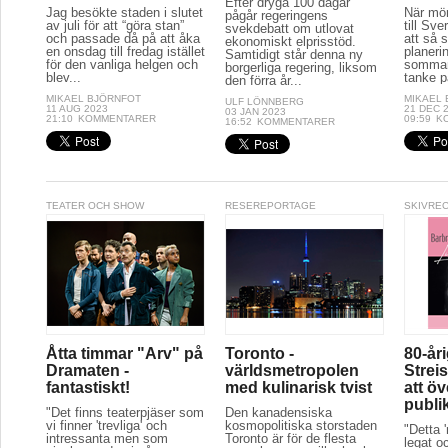
Efter dryga 100 dagar
Jag besökte staden i slutet
När mör
pågår regeringens
av juli för att “göra stan”
till Sve
svekdebatt om utlovat
och passade då på att åka
att så 
ekonomiskt elprisstöd.
en onsdag till fredag istället
planeri
Samtidigt står denna ny
för den vanliga helgen och
sommar
borgerliga regering, liksom
blev...
tanke p
den förra år...
MIKAEL BJÖRNFOT
MIKAEL
ULF LÖNNBERG
11 AUG 2023
21 DEC 
03 JAN 2023
21:10
KOMMENTARER
09:59
K
16:52
KOMMENTARER
TEATER OCH SHOW
RESEREPORTAGE
SKIVRE
Åtta timmar "Arv" på
Toronto -
80-år
Dramaten -
världsmetropolen
Streis
fantastiskt!
med kulinarisk tvist
att ö
publi
"Det finns teaterpjäser som
Den kanadensiska
vi finner 'trevliga' och
kosmopolitiska storstaden
"Detta 
intressanta men som
Toronto är för de flesta
legat oc