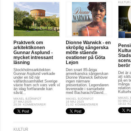
KULTUR 
Praktverk om
Dionne Warwick - en
Pensi
arkitektikonen
skröplig sångerska
Kultu
Gunnar Asplund -
mötte stående
Stads
mycket intressant
ovationer på Göta
scenu
läsning
Lejon
berör
Stockholmsarkitekten
Den snart 85-åriga
Det är a
Gunnar Asplund verkade
amerikanska sångerskan
att sät
under en tid när
Dionne Warwick behöver
på en t
välfärdssamhället Sverige
ingen närmare
många r
växte fram och vars verk vi
presentation. Legendaren
relation
än idag fortfarande kan
levererade i samarbete
Kulturh
såväl...
med Bacharach/David...
MIKAEL
MIKAEL BJÖRNFOT
MIKAEL BJÖRNFOT
03 MAJ 
27 MAJ 2025
16 MAJ 2025
19:22
K
20:38
KOMMENTARER
21:02
KOMMENTARER
KULTUR