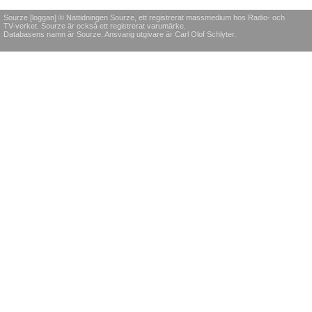
Sourze [loggan] © Nättidningen Sourze, ett registrerat massmedium hos Radio- och
TV-verket. Sourze är också ett registrerat varumärke.
Databasens namn är Sourze. Ansvarig utgivare är Carl Olof Schlyter.