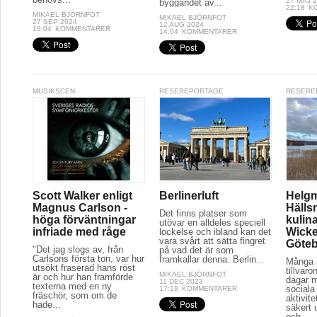
27 MAJ 
byggandet av...
22:18
K
MIKAEL BJÖRNFOT
MIKAEL BJÖRNFOT
27 SEP 2024
12 AUG 2024
18:04
KOMMENTARER
14:04
KOMMENTARER
MUSIKSCEN
RESEREPORTAGE
RESERE
Scott Walker enligt
Berlinerluft
Helg
Magnus Carlson -
Hälls
Det finns platser som
höga förväntningar
kulina
utövar en alldeles speciell
infriade med råge
Wicke
lockelse och ibland kan det
vara svårt att sätta fingret
Göte
"Det jag slogs av, från
på vad det är som
Carlsons första ton, var hur
framkallar denna. Berlin...
Många a
utsökt fraserad hans röst
tillvaro
MIKAEL BJÖRNFOT
är och hur han framförde
dagar 
11 DEC 2023
texterna med en ny
sociala 
17:18
KOMMENTARER
fräschör, som om de
aktivit
hade...
säkert 
och...