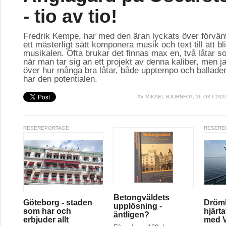
- tio av tio!
Fredrik Kempe, har med den äran lyckats över förvän
ett mästerligt sätt komponera musik och text till att bl
musikalen. Ofta brukar det finnas max en, två låtar so
när man tar sig an ett projekt av denna kaliber, men ja
över hur många bra låtar, både upptempo och ballader
har den potentialen.
AV
MIKAEL BJÖRNFOT
, 16 OKT 202
RESEREPORTAGE
RESERE
Betongväldets
Göteborg - staden
Drömk
upplösning -
som har och
hjärt
äntligen?
erbjuder allt
med V