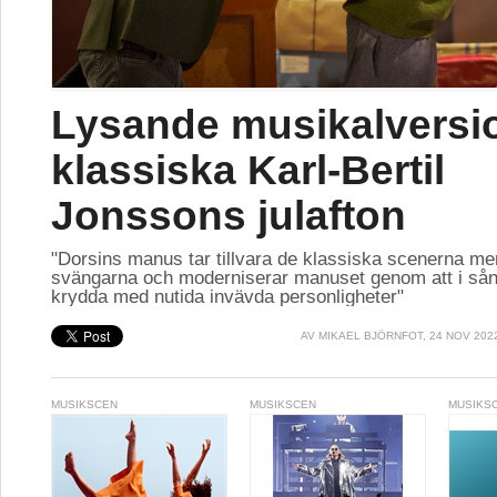
Lysande musikalversi
klassiska Karl-Bertil
Jonssons julafton
"Dorsins manus tar tillvara de klassiska scenerna me
svängarna och moderniserar manuset genom att i sån
krydda med nutida invävda personligheter"
AV
MIKAEL BJÖRNFOT
, 24 NOV 202
MUSIKSCEN
MUSIKSCEN
MUSIKS