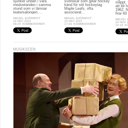
sjunker undan i våra
svenskar som gillar hockey
släppt, 
medvetanden i samma
känd för sitt hockeylag
att bli
stund som vi lämnar
Maple Leafs, ofta
1962. N
teatersalongen....
associerat...
firar 60 
MIKAEL BJÖRNFOT
MIKAEL BJÖRNFOT
MIKAEL
19 DEC 2022
15 DEC 2022
24 NOV 
08:25
KOMMENTARER
17:04
KOMMENTARER
23:18
K
MUSIKSCEN