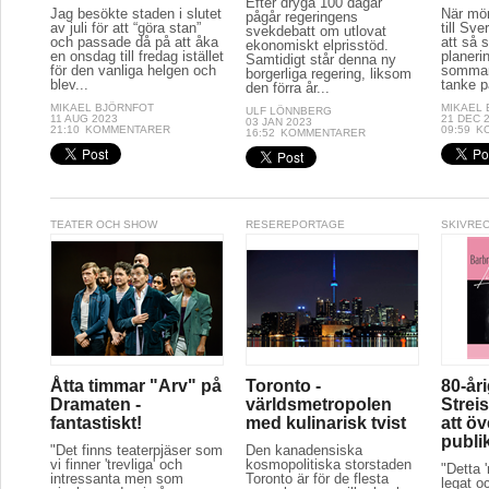
Efter dryga 100 dagar
Jag besökte staden i slutet
När mör
pågår regeringens
av juli för att “göra stan”
till Sve
svekdebatt om utlovat
och passade då på att åka
att så 
ekonomiskt elprisstöd.
en onsdag till fredag istället
planeri
Samtidigt står denna ny
för den vanliga helgen och
sommar
borgerliga regering, liksom
blev...
tanke p
den förra år...
MIKAEL BJÖRNFOT
MIKAEL
ULF LÖNNBERG
11 AUG 2023
21 DEC 
03 JAN 2023
21:10
KOMMENTARER
09:59
K
16:52
KOMMENTARER
TEATER OCH SHOW
RESEREPORTAGE
SKIVRE
Åtta timmar "Arv" på
Toronto -
80-år
Dramaten -
världsmetropolen
Streis
fantastiskt!
med kulinarisk tvist
att ö
publi
"Det finns teaterpjäser som
Den kanadensiska
vi finner 'trevliga' och
kosmopolitiska storstaden
"Detta 
intressanta men som
Toronto är för de flesta
legat oc