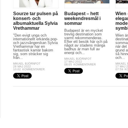
Sourze tar pulsen på
Budapest – hett
Wien 
konsert- och
weekendresmål i
elega
albumaktuella Sylvia
sommar
moder
Vrethammar
symb
Budapest är en mycket
trevlig destination som
"Den evigt unga och
Wien är
varmt rekommenderas.
internationellt erkända pop-
destina
Efter ett besök här och på
och jazzsångerskan Sylvia
sommar
något av stadens många
Vrethammar har en
när det
badhus är man full av
fantastisk karriär bakom
grund a
energi och...
sig, som sträcker sig
så hinn
från...
och...
MIKAEL BJÖRNFOT
17 MAJ 2022
MIKAEL BJÖRNFOT
MIKAEL
08:05
KOMMENTARER
28 MAJ 2022
17 MAJ 
10:02
KOMMENTARER
07:59
K