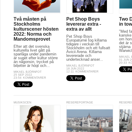
Två måsten på
Pet Shop Boys
Two D
Stockholms
levererar extra -
in to
kulturscener hösten
extra av allt
"Med fa
2022: Norma och
kanske 
Pet Shop Boys
Mandomsprovet
om hon 
Europaturné tog killarna
det är s
tidigare i veckan till
Efter att det svenska
stjärna
Stockholm och ett fullsatt
kulturella livet gått på
Warwick
Avicii Arena. Killarna
sparlåga under pandemin
levererade och
MIKAEL
är suget efter kultur större
undertecknad anser...
01 JUN 
än någonsin, trycket på
20:33
K
biljetter är högt och...
MIKAEL BJÖRNFOT
18 JUN 2022
12:11
KOMMENTARER
MIKAEL BJÖRNFOT
25 SEP 2022
23:54
KOMMENTARER
MUSIKSCEN
RESEREPORTAGE
RESERE