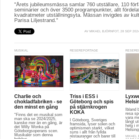
"Årets jubileumsmässa samlar 760 utställare, 110 för
seminarier och över 3500 programpunkter, allt fördela
kvadratmeter utställningsyta. Mässan invigdes av kul
Parisa Liljestrand."
AV
MIKAEL BJÖRNFOT
, 28 SEP 202
MUSIKAL
RESEREPORTAGE
RESERE
Charlie och
Triss i ESS i
Lyxwe
chokladfabriken - se
Göteborg och spis
Helsi
den minst en gång
på stjärnkrogen
Ibland 
KOKA
resa spe
"Finns det en musikal som
vara m
man ska se 2024/2025,
I Göteborg, Sveriges
långt u
kanske mer än en gång, är
framsida, lyser solen och
helg i m
det Willy Wonka på
optimismen starkt, vilket
Helsing
Göteborgsoperans scen.
syns i allt från fyllda
Musikaler som denna
restauranger och barer till
MIKAEL
behövs...