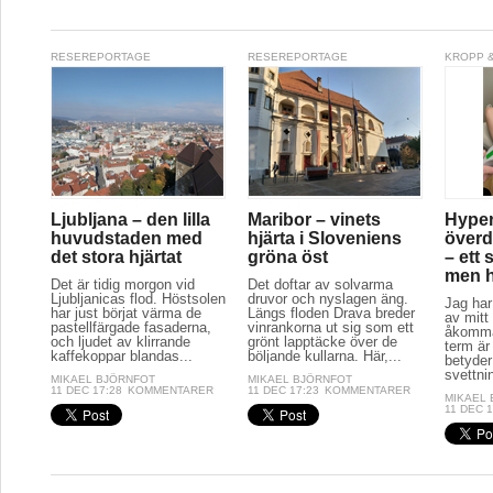
RESEREPORTAGE
RESEREPORTAGE
KROPP &
Ljubljana – den lilla
Maribor – vinets
Hyper
huvudstaden med
hjärta i Sloveniens
överd
det stora hjärtat
gröna öst
– ett 
men hj
Det är tidig morgon vid
Det doftar av solvarma
Ljubljanicas flod. Höstsolen
druvor och nyslagen äng.
Jag har
har just börjat värma de
Längs floden Drava breder
av mitt 
pastellfärgade fasaderna,
vinrankorna ut sig som ett
åkomma
och ljudet av klirrande
grönt lapptäcke över de
term är
kaffekoppar blandas...
böljande kullarna. Här,...
betyder
svettnin
MIKAEL BJÖRNFOT
MIKAEL BJÖRNFOT
11 DEC 17:28
KOMMENTARER
11 DEC 17:23
KOMMENTARER
MIKAEL
11 DEC 1