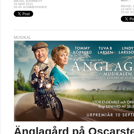
MIKAEL BJÖRNFOT
26 MAR 2024
MIKAEL
06:40
KOMMENTARER
14 NOV 
22:42
K
MUSIKAL
Änglagård på Oscarst