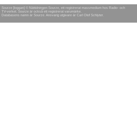
Sourze [loggan] © Nättidningen Sourze, ett registrerat massmedium hos Radio- och
TV-verket. Sourze är också ett registrerat varumärke.
Databasens namn är Sourze. Ansvarig utgivare är Carl Olof Schlyter.