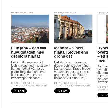
RESEREPORTAGE
RESEREPORTAGE
KROPP &
Ljubljana – den lilla
Maribor – vinets
Hyper
huvudstaden med
hjärta i Sloveniens
överd
det stora hjärtat
gröna öst
– ett 
men hj
Det är tidig morgon vid
Det doftar av solvarma
Ljubljanicas flod. Höstsolen
druvor och nyslagen äng.
Jag har
har just börjat värma de
Längs floden Drava breder
av mitt 
pastellfärgade fasaderna,
vinrankorna ut sig som ett
åkomma
och ljudet av klirrande
grönt lapptäcke över de
term är
kaffekoppar blandas...
böljande kullarna. Här,...
betyder
svettnin
MIKAEL BJÖRNFOT
MIKAEL BJÖRNFOT
11 DEC 17:28
KOMMENTARER
11 DEC 17:23
KOMMENTARER
MIKAEL
11 DEC 1