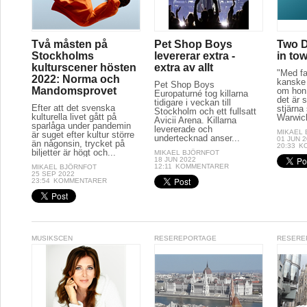
Två måsten på
Pet Shop Boys
Two D
Stockholms
levererar extra -
in to
kulturscener hösten
extra av allt
"Med fa
2022: Norma och
kanske 
Pet Shop Boys
Mandomsprovet
om hon 
Europaturné tog killarna
det är s
tidigare i veckan till
Efter att det svenska
stjärna
Stockholm och ett fullsatt
kulturella livet gått på
Warwick
Avicii Arena. Killarna
sparlåga under pandemin
levererade och
MIKAEL
är suget efter kultur större
undertecknad anser...
01 JUN 
än någonsin, trycket på
20:33
K
biljetter är högt och...
MIKAEL BJÖRNFOT
18 JUN 2022
12:11
KOMMENTARER
MIKAEL BJÖRNFOT
25 SEP 2022
23:54
KOMMENTARER
MUSIKSCEN
RESEREPORTAGE
RESERE