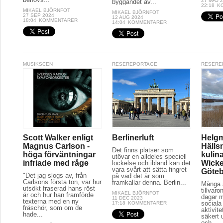
27 MAJ 
byggandet av...
22:18
K
MIKAEL BJÖRNFOT
MIKAEL BJÖRNFOT
27 SEP 2024
12 AUG 2024
18:04
KOMMENTARER
14:04
KOMMENTARER
MUSIKSCEN
RESEREPORTAGE
RESERE
Scott Walker enligt
Berlinerluft
Helg
Magnus Carlson -
Hälls
Det finns platser som
höga förväntningar
kulina
utövar en alldeles speciell
infriade med råge
Wicke
lockelse och ibland kan det
vara svårt att sätta fingret
Göte
"Det jag slogs av, från
på vad det är som
Carlsons första ton, var hur
framkallar denna. Berlin...
Många a
utsökt fraserad hans röst
tillvaro
MIKAEL BJÖRNFOT
är och hur han framförde
dagar 
11 DEC 2023
texterna med en ny
sociala 
17:18
KOMMENTARER
fräschör, som om de
aktivit
hade...
säkert 
och...