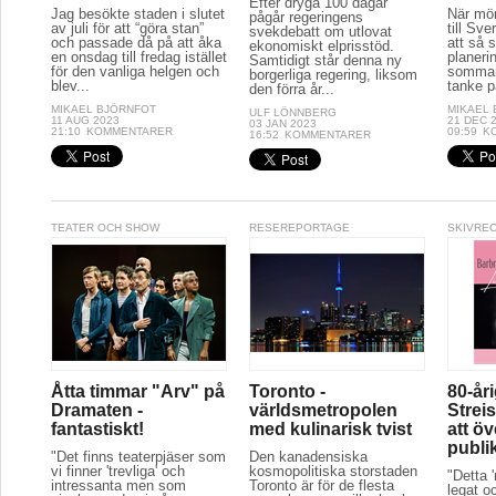
Efter dryga 100 dagar
Jag besökte staden i slutet
När mör
pågår regeringens
av juli för att “göra stan”
till Sve
svekdebatt om utlovat
och passade då på att åka
att så 
ekonomiskt elprisstöd.
en onsdag till fredag istället
planeri
Samtidigt står denna ny
för den vanliga helgen och
sommar
borgerliga regering, liksom
blev...
tanke p
den förra år...
MIKAEL BJÖRNFOT
MIKAEL
ULF LÖNNBERG
11 AUG 2023
21 DEC 
03 JAN 2023
21:10
KOMMENTARER
09:59
K
16:52
KOMMENTARER
TEATER OCH SHOW
RESEREPORTAGE
SKIVRE
Åtta timmar "Arv" på
Toronto -
80-år
Dramaten -
världsmetropolen
Streis
fantastiskt!
med kulinarisk tvist
att ö
publi
"Det finns teaterpjäser som
Den kanadensiska
vi finner 'trevliga' och
kosmopolitiska storstaden
"Detta 
intressanta men som
Toronto är för de flesta
legat oc