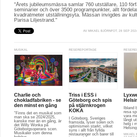
"Årets jubileumsmässa samlar 760 utställare, 110 för
seminarier och över 3500 programpunkter, allt fördela
kvadratmeter utställningsyta. Mässan invigdes av kul
Parisa Liljestrand."
AV
MIKAEL BJÖRNFOT
, 28 SEP 202
MUSIKAL
RESEREPORTAGE
RESERE
Charlie och
Triss i ESS i
Lyxwe
chokladfabriken - se
Göteborg och spis
Helsi
den minst en gång
på stjärnkrogen
Ibland 
KOKA
resa spe
"Finns det en musikal som
vara m
man ska se 2024/2025,
I Göteborg, Sveriges
långt u
kanske mer än en gång, är
framsida, lyser solen och
helg i m
det Willy Wonka på
optimismen starkt, vilket
Helsing
Göteborgsoperans scen.
syns i allt från fyllda
Musikaler som denna
restauranger och barer till
MIKAEL
behövs...