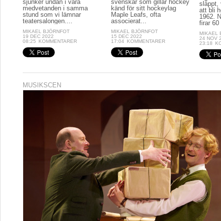
sjunker undan i våra
svenskar som gillar hockey
släppt, 
medvetanden i samma
känd för sitt hockeylag
att bli
stund som vi lämnar
Maple Leafs, ofta
1962. N
teatersalongen....
associerat...
firar 60 
MIKAEL BJÖRNFOT
MIKAEL BJÖRNFOT
MIKAEL
19 DEC 2022
15 DEC 2022
24 NOV 
08:25
KOMMENTARER
17:04
KOMMENTARER
23:18
K
MUSIKSCEN