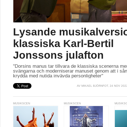
Lysande musikalversi
klassiska Karl-Bertil
Jonssons julafton
"Dorsins manus tar tillvara de klassiska scenerna me
svängarna och moderniserar manuset genom att i sån
krydda med nutida invävda personligheter"
AV
MIKAEL BJÖRNFOT
, 24 NOV 202
MUSIKSCEN
MUSIKSCEN
MUSIKS