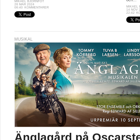
MIKAEL BJÖRNFOT
26 MAR 2024
MIKAEL
06:40
KOMMENTARER
14 NOV 
22:42
K
MUSIKAL
Änglagård på Oscarst