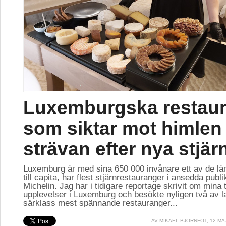
Luxemburgska restau
som siktar mot himlen 
strävan efter nya stjär
Luxemburg är med sina 650 000 invånare ett av de lä
till capita, har flest stjärnrestauranger i ansedda publ
Michelin. Jag har i tidigare reportage skrivit om mina 
upplevelser i Luxemburg och besökte nyligen två av l
särklass mest spännande restauranger...
AV
MIKAEL BJÖRNFOT
, 12 MA