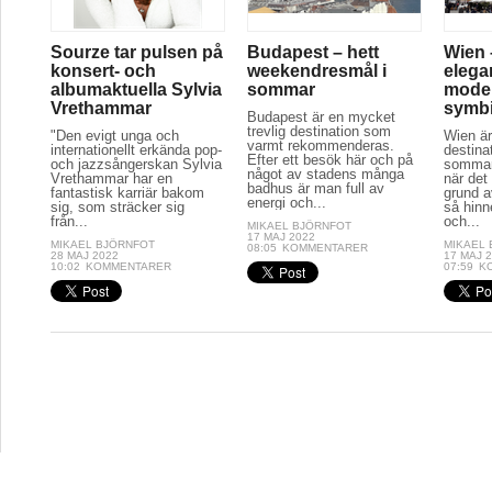
Sourze tar pulsen på
Budapest – hett
Wien 
konsert- och
weekendresmål i
elega
albumaktuella Sylvia
sommar
moder
Vrethammar
symb
Budapest är en mycket
trevlig destination som
"Den evigt unga och
Wien är
varmt rekommenderas.
internationellt erkända pop-
destina
Efter ett besök här och på
och jazzsångerskan Sylvia
sommar
något av stadens många
Vrethammar har en
när det
badhus är man full av
fantastisk karriär bakom
grund a
energi och...
sig, som sträcker sig
så hinn
från...
och...
MIKAEL BJÖRNFOT
17 MAJ 2022
MIKAEL BJÖRNFOT
MIKAEL
08:05
KOMMENTARER
28 MAJ 2022
17 MAJ 
10:02
KOMMENTARER
07:59
K