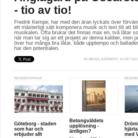
- tio av tio!
Fredrik Kempe, har med den äran lyckats över förvän
ett mästerligt sätt komponera musik och text till att bl
musikalen. Ofta brukar det finnas max en, två låtar so
när man tar sig an ett projekt av denna kaliber, men ja
över hur många bra låtar, både upptempo och ballader
har den potentialen.
AV
MIKAEL BJÖRNFOT
, 16 OKT 202
RESEREPORTAGE
RESERE
Betongväldets
Göteborg - staden
Drömk
upplösning -
som har och
hjärt
äntligen?
erbjuder allt
med V