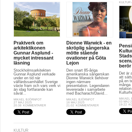
KULTUR 
Praktverk om
Dionne Warwick - en
Pensi
arkitektikonen
skröplig sångerska
Kultu
Gunnar Asplund -
mötte stående
Stads
mycket intressant
ovationer på Göta
scenu
läsning
Lejon
berör
Stockholmsarkitekten
Den snart 85-åriga
Det är a
Gunnar Asplund verkade
amerikanska sångerskan
att sät
under en tid när
Dionne Warwick behöver
på en t
välfärdssamhället Sverige
ingen närmare
många r
växte fram och vars verk vi
presentation. Legendaren
relation
än idag fortfarande kan
levererade i samarbete
Kulturh
såväl...
med Bacharach/David...
MIKAEL
MIKAEL BJÖRNFOT
MIKAEL BJÖRNFOT
03 MAJ 
27 MAJ 2025
16 MAJ 2025
19:22
K
20:38
KOMMENTARER
21:02
KOMMENTARER
KULTUR