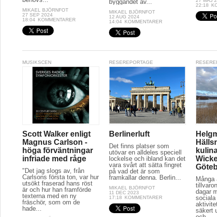
27 MAJ 
byggandet av...
22:18
K
MIKAEL BJÖRNFOT
MIKAEL BJÖRNFOT
27 SEP 2024
12 AUG 2024
18:04
KOMMENTARER
14:04
KOMMENTARER
MUSIKSCEN
RESEREPORTAGE
RESERE
Scott Walker enligt
Berlinerluft
Helg
Magnus Carlson -
Hälls
Det finns platser som
höga förväntningar
kulina
utövar en alldeles speciell
infriade med råge
Wicke
lockelse och ibland kan det
vara svårt att sätta fingret
Göte
"Det jag slogs av, från
på vad det är som
Carlsons första ton, var hur
framkallar denna. Berlin...
Många a
utsökt fraserad hans röst
tillvaro
MIKAEL BJÖRNFOT
är och hur han framförde
dagar 
11 DEC 2023
texterna med en ny
sociala 
17:18
KOMMENTARER
fräschör, som om de
aktivit
hade...
säkert 
och...