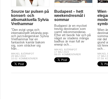
Sourze tar pulsen på
Budapest – hett
Wien 
konsert- och
weekendresmål i
elega
albumaktuella Sylvia
sommar
moder
Vrethammar
symb
Budapest är en mycket
trevlig destination som
"Den evigt unga och
Wien är
varmt rekommenderas.
internationellt erkända pop-
destina
Efter ett besök här och på
och jazzsångerskan Sylvia
sommar
något av stadens många
Vrethammar har en
när det
badhus är man full av
fantastisk karriär bakom
grund a
energi och...
sig, som sträcker sig
så hinn
från...
och...
MIKAEL BJÖRNFOT
17 MAJ 2022
MIKAEL BJÖRNFOT
MIKAEL
08:05
KOMMENTARER
28 MAJ 2022
17 MAJ 
10:02
KOMMENTARER
07:59
K