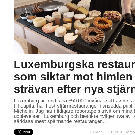
Luxemburgska restau
som siktar mot himlen 
strävan efter nya stjär
Luxemburg är med sina 650 000 invånare ett av de lä
till capita, har flest stjärnrestauranger i ansedda publ
Michelin. Jag har i tidigare reportage skrivit om mina 
upplevelser i Luxemburg och besökte nyligen två av l
särklass mest spännande restauranger...
AV
MIKAEL BJÖRNFOT
, 12 MA