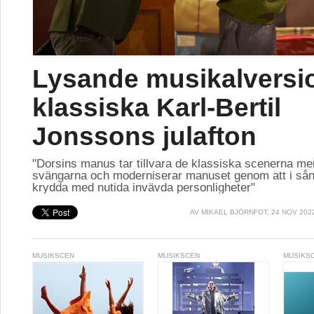
Lysande musikalversi
klassiska Karl-Bertil
Jonssons julafton
"Dorsins manus tar tillvara de klassiska scenerna me
svängarna och moderniserar manuset genom att i sån
krydda med nutida invävda personligheter"
AV
MIKAEL BJÖRNFOT
, 24 NOV 202
MUSIKSCEN
MUSIKSCEN
MUSIKS