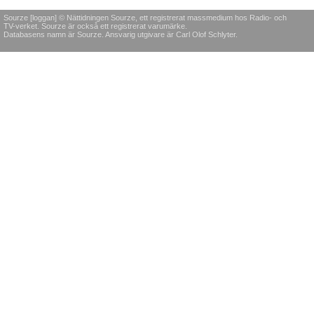
Sourze [loggan] © Nättidningen Sourze, ett registrerat massmedium hos Radio- och
TV-verket. Sourze är också ett registrerat varumärke.
Databasens namn är Sourze. Ansvarig utgivare är Carl Olof Schlyter.