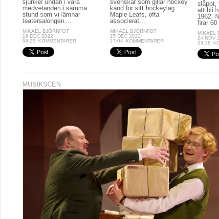
sjunker undan i våra
svenskar som gillar hockey
släppt, 
medvetanden i samma
känd för sitt hockeylag
att bli
stund som vi lämnar
Maple Leafs, ofta
1962. N
teatersalongen....
associerat...
firar 60 
MIKAEL BJÖRNFOT
MIKAEL BJÖRNFOT
MIKAEL
19 DEC 2022
15 DEC 2022
24 NOV 
08:25
KOMMENTARER
17:04
KOMMENTARER
23:18
K
MUSIKSCEN