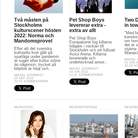
Två måsten på
Pet Shop Boys
Two D
Stockholms
levererar extra -
in to
kulturscener hösten
extra av allt
"Med fa
2022: Norma och
kanske 
Pet Shop Boys
Mandomsprovet
om hon 
Europaturné tog killarna
det är s
tidigare i veckan till
Efter att det svenska
stjärna
Stockholm och ett fullsatt
kulturella livet gått på
Warwick
Avicii Arena. Killarna
sparlåga under pandemin
levererade och
MIKAEL
är suget efter kultur större
undertecknad anser...
01 JUN 
än någonsin, trycket på
20:33
K
biljetter är högt och...
MIKAEL BJÖRNFOT
18 JUN 2022
12:11
KOMMENTARER
MIKAEL BJÖRNFOT
25 SEP 2022
23:54
KOMMENTARER
MUSIKSCEN
RESEREPORTAGE
RESERE