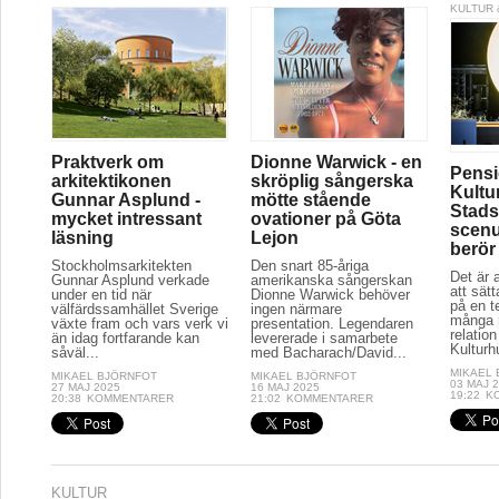
KULTUR 
Praktverk om
Dionne Warwick - en
Pensi
arkitektikonen
skröplig sångerska
Kultu
Gunnar Asplund -
mötte stående
Stads
mycket intressant
ovationer på Göta
scenu
läsning
Lejon
berör
Stockholmsarkitekten
Den snart 85-åriga
Det är a
Gunnar Asplund verkade
amerikanska sångerskan
att sät
under en tid när
Dionne Warwick behöver
på en t
välfärdssamhället Sverige
ingen närmare
många r
växte fram och vars verk vi
presentation. Legendaren
relation
än idag fortfarande kan
levererade i samarbete
Kulturh
såväl...
med Bacharach/David...
MIKAEL
MIKAEL BJÖRNFOT
MIKAEL BJÖRNFOT
03 MAJ 
27 MAJ 2025
16 MAJ 2025
19:22
K
20:38
KOMMENTARER
21:02
KOMMENTARER
KULTUR