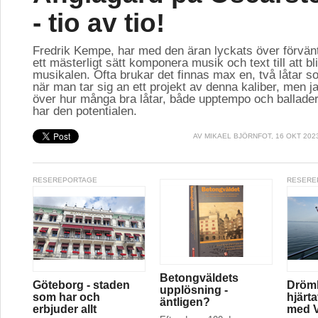
- tio av tio!
Fredrik Kempe, har med den äran lyckats över förvän
ett mästerligt sätt komponera musik och text till att bl
musikalen. Ofta brukar det finnas max en, två låtar so
när man tar sig an ett projekt av denna kaliber, men ja
över hur många bra låtar, både upptempo och ballader
har den potentialen.
AV
MIKAEL BJÖRNFOT
, 16 OKT 202
RESEREPORTAGE
RESERE
Betongväldets
Göteborg - staden
Drömk
upplösning -
som har och
hjärt
äntligen?
erbjuder allt
med V