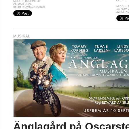
MIKAEL BJÖRNFOT
26 MAR 2024
MIKAEL
06:40
KOMMENTARER
14 NOV 
22:42
K
MUSIKAL
Änglagård på Oscarst