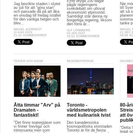
Efter dryga 100 dagar
Jag besökte staden i slutet
När mör
pågår regeringens
av juli för att “göra stan”
till Sve
svekdebatt om utlovat
och passade då på att åka
att så 
ekonomiskt elprisstöd.
en onsdag till fredag istället
planeri
Samtidigt står denna ny
för den vanliga helgen och
sommar
borgerliga regering, liksom
blev...
tanke p
den förra år...
MIKAEL BJÖRNFOT
MIKAEL
ULF LÖNNBERG
11 AUG 2023
21 DEC 
03 JAN 2023
21:10
KOMMENTARER
09:59
K
16:52
KOMMENTARER
TEATER OCH SHOW
RESEREPORTAGE
SKIVRE
Åtta timmar "Arv" på
Toronto -
80-år
Dramaten -
världsmetropolen
Streis
fantastiskt!
med kulinarisk tvist
att ö
publi
"Det finns teaterpjäser som
Den kanadensiska
vi finner 'trevliga' och
kosmopolitiska storstaden
"Detta 
intressanta men som
Toronto är för de flesta
legat oc