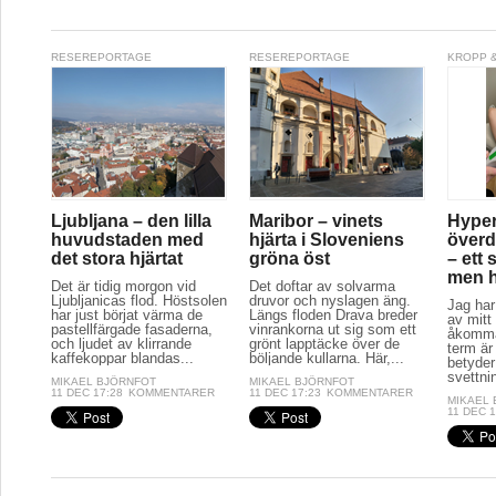
RESEREPORTAGE
RESEREPORTAGE
KROPP &
Ljubljana – den lilla
Maribor – vinets
Hyper
huvudstaden med
hjärta i Sloveniens
överd
det stora hjärtat
gröna öst
– ett 
men hj
Det är tidig morgon vid
Det doftar av solvarma
Ljubljanicas flod. Höstsolen
druvor och nyslagen äng.
Jag har
har just börjat värma de
Längs floden Drava breder
av mitt 
pastellfärgade fasaderna,
vinrankorna ut sig som ett
åkomma
och ljudet av klirrande
grönt lapptäcke över de
term är
kaffekoppar blandas...
böljande kullarna. Här,...
betyder
svettnin
MIKAEL BJÖRNFOT
MIKAEL BJÖRNFOT
11 DEC 17:28
KOMMENTARER
11 DEC 17:23
KOMMENTARER
MIKAEL
11 DEC 1