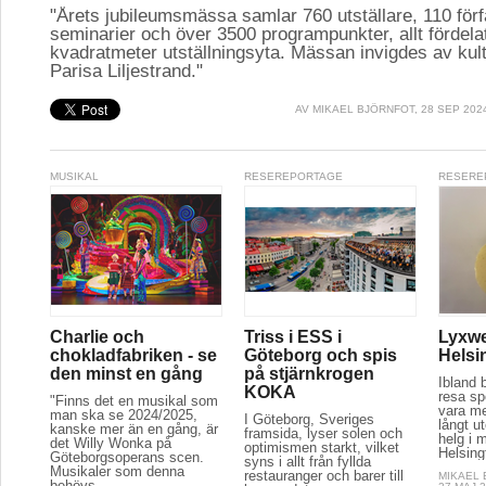
"Årets jubileumsmässa samlar 760 utställare, 110 för
seminarier och över 3500 programpunkter, allt fördela
kvadratmeter utställningsyta. Mässan invigdes av kul
Parisa Liljestrand."
AV
MIKAEL BJÖRNFOT
, 28 SEP 202
MUSIKAL
RESEREPORTAGE
RESERE
Charlie och
Triss i ESS i
Lyxwe
chokladfabriken - se
Göteborg och spis
Helsi
den minst en gång
på stjärnkrogen
Ibland 
KOKA
resa spe
"Finns det en musikal som
vara m
man ska se 2024/2025,
I Göteborg, Sveriges
långt u
kanske mer än en gång, är
framsida, lyser solen och
helg i m
det Willy Wonka på
optimismen starkt, vilket
Helsing
Göteborgsoperans scen.
syns i allt från fyllda
Musikaler som denna
restauranger och barer till
MIKAEL
behövs...