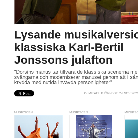
Lysande musikalversi
klassiska Karl-Bertil
Jonssons julafton
"Dorsins manus tar tillvara de klassiska scenerna me
svängarna och moderniserar manuset genom att i sån
krydda med nutida invävda personligheter"
AV
MIKAEL BJÖRNFOT
, 24 NOV 202
MUSIKSCEN
MUSIKSCEN
MUSIKS