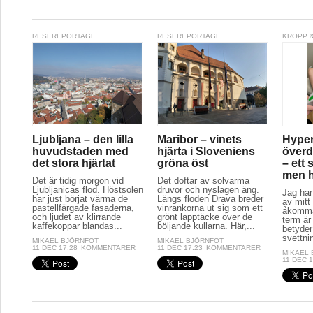
RESEREPORTAGE
RESEREPORTAGE
KROPP &
Ljubljana – den lilla
Maribor – vinets
Hyper
huvudstaden med
hjärta i Sloveniens
överd
det stora hjärtat
gröna öst
– ett 
men hj
Det är tidig morgon vid
Det doftar av solvarma
Ljubljanicas flod. Höstsolen
druvor och nyslagen äng.
Jag har
har just börjat värma de
Längs floden Drava breder
av mitt 
pastellfärgade fasaderna,
vinrankorna ut sig som ett
åkomma
och ljudet av klirrande
grönt lapptäcke över de
term är
kaffekoppar blandas...
böljande kullarna. Här,...
betyder
svettnin
MIKAEL BJÖRNFOT
MIKAEL BJÖRNFOT
11 DEC 17:28
KOMMENTARER
11 DEC 17:23
KOMMENTARER
MIKAEL
11 DEC 1