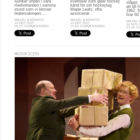
sjunker undan i våra
svenskar som gillar hockey
släppt, 
medvetanden i samma
känd för sitt hockeylag
att bli
stund som vi lämnar
Maple Leafs, ofta
1962. N
teatersalongen....
associerat...
firar 60 
MIKAEL BJÖRNFOT
MIKAEL BJÖRNFOT
MIKAEL
19 DEC 2022
15 DEC 2022
24 NOV 
08:25
KOMMENTARER
17:04
KOMMENTARER
23:18
K
MUSIKSCEN