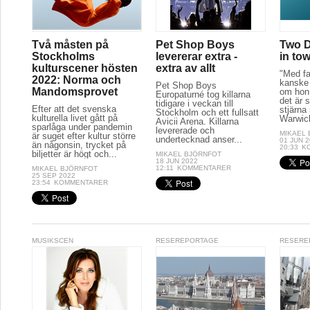
Två måsten på
Pet Shop Boys
Two D
Stockholms
levererar extra -
in to
kulturscener hösten
extra av allt
"Med fa
2022: Norma och
kanske 
Pet Shop Boys
Mandomsprovet
om hon 
Europaturné tog killarna
det är s
tidigare i veckan till
Efter att det svenska
stjärna
Stockholm och ett fullsatt
kulturella livet gått på
Warwick
Avicii Arena. Killarna
sparlåga under pandemin
levererade och
MIKAEL
är suget efter kultur större
undertecknad anser...
01 JUN 
än någonsin, trycket på
20:33
K
biljetter är högt och...
MIKAEL BJÖRNFOT
18 JUN 2022
12:11
KOMMENTARER
MIKAEL BJÖRNFOT
25 SEP 2022
23:54
KOMMENTARER
MUSIKSCEN
RESEREPORTAGE
RESERE