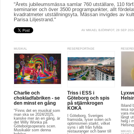
"Årets jubileumsmässa samlar 760 utställare, 110 för
seminarier och över 3500 programpunkter, allt fördela
kvadratmeter utställningsyta. Mässan invigdes av kul
Parisa Liljestrand."
AV
MIKAEL BJÖRNFOT
, 28 SEP 202
MUSIKAL
RESEREPORTAGE
RESERE
Charlie och
Triss i ESS i
Lyxwe
chokladfabriken - se
Göteborg och spis
Helsi
den minst en gång
på stjärnkrogen
Ibland 
KOKA
resa spe
"Finns det en musikal som
vara m
man ska se 2024/2025,
I Göteborg, Sveriges
långt u
kanske mer än en gång, är
framsida, lyser solen och
helg i m
det Willy Wonka på
optimismen starkt, vilket
Helsing
Göteborgsoperans scen.
syns i allt från fyllda
Musikaler som denna
restauranger och barer till
MIKAEL
behövs...