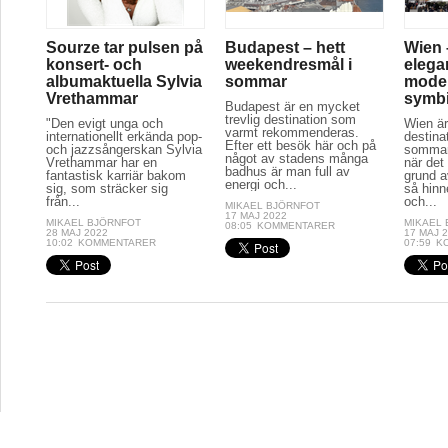
Sourze tar pulsen på
Budapest – hett
Wien 
konsert- och
weekendresmål i
elega
albumaktuella Sylvia
sommar
moder
Vrethammar
symb
Budapest är en mycket
trevlig destination som
"Den evigt unga och
Wien är
varmt rekommenderas.
internationellt erkända pop-
destina
Efter ett besök här och på
och jazzsångerskan Sylvia
sommar
något av stadens många
Vrethammar har en
när det
badhus är man full av
fantastisk karriär bakom
grund a
energi och...
sig, som sträcker sig
så hinn
från...
och...
MIKAEL BJÖRNFOT
17 MAJ 2022
MIKAEL BJÖRNFOT
MIKAEL
08:05
KOMMENTARER
28 MAJ 2022
17 MAJ 
10:02
KOMMENTARER
07:59
K