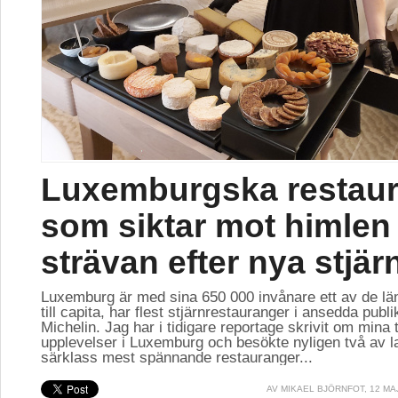
Luxemburgska restau
som siktar mot himlen 
strävan efter nya stjär
Luxemburg är med sina 650 000 invånare ett av de lä
till capita, har flest stjärnrestauranger i ansedda publ
Michelin. Jag har i tidigare reportage skrivit om mina 
upplevelser i Luxemburg och besökte nyligen två av l
särklass mest spännande restauranger...
AV
MIKAEL BJÖRNFOT
, 12 MA