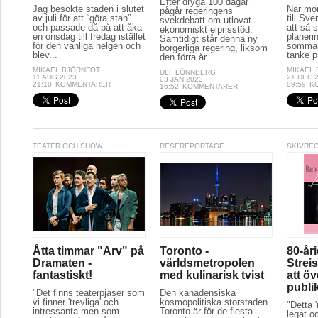
Efter dryga 100 dagar
Jag besökte staden i slutet
När mör
pågår regeringens
av juli för att “göra stan”
till Sve
svekdebatt om utlovat
och passade då på att åka
att så 
ekonomiskt elprisstöd.
en onsdag till fredag istället
planeri
Samtidigt står denna ny
för den vanliga helgen och
sommar
borgerliga regering, liksom
blev...
tanke p
den förra år...
MIKAEL BJÖRNFOT
MIKAEL
ULF LÖNNBERG
11 AUG 2023
21 DEC 
03 JAN 2023
21:10
KOMMENTARER
09:59
K
16:52
KOMMENTARER
TEATER OCH SHOW
RESEREPORTAGE
SKIVRE
Åtta timmar "Arv" på
Toronto -
80-år
Dramaten -
världsmetropolen
Streis
fantastiskt!
med kulinarisk tvist
att ö
publi
"Det finns teaterpjäser som
Den kanadensiska
vi finner 'trevliga' och
kosmopolitiska storstaden
"Detta 
intressanta men som
Toronto är för de flesta
legat oc