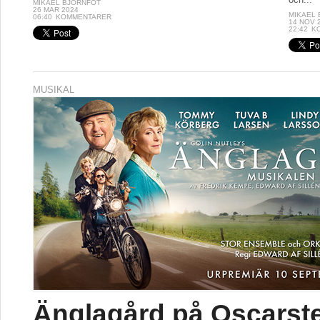
MIKAEL BJÖRNFOT
26 MAR 2024
MIKAEL
06:40
KOMMENTARER
14 NOV 
22:42
K
MUSIKAL
Änglagård på Oscarst