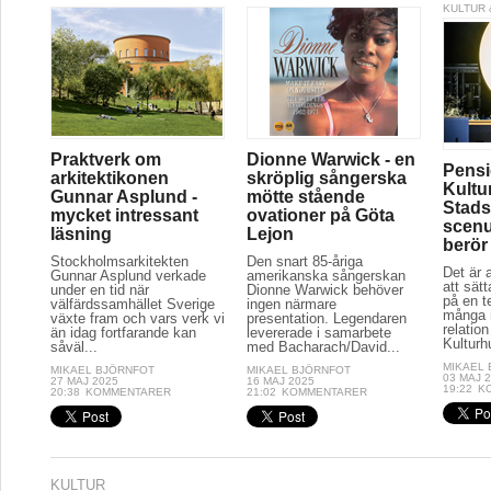
KULTUR 
Praktverk om
Dionne Warwick - en
Pensi
arkitektikonen
skröplig sångerska
Kultu
Gunnar Asplund -
mötte stående
Stads
mycket intressant
ovationer på Göta
scenu
läsning
Lejon
berör
Stockholmsarkitekten
Den snart 85-åriga
Det är a
Gunnar Asplund verkade
amerikanska sångerskan
att sät
under en tid när
Dionne Warwick behöver
på en t
välfärdssamhället Sverige
ingen närmare
många r
växte fram och vars verk vi
presentation. Legendaren
relation
än idag fortfarande kan
levererade i samarbete
Kulturh
såväl...
med Bacharach/David...
MIKAEL
MIKAEL BJÖRNFOT
MIKAEL BJÖRNFOT
03 MAJ 
27 MAJ 2025
16 MAJ 2025
19:22
K
20:38
KOMMENTARER
21:02
KOMMENTARER
KULTUR