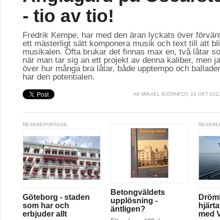
- tio av tio!
Fredrik Kempe, har med den äran lyckats över förvän
ett mästerligt sätt komponera musik och text till att bl
musikalen. Ofta brukar det finnas max en, två låtar so
när man tar sig an ett projekt av denna kaliber, men ja
över hur många bra låtar, både upptempo och ballader
har den potentialen.
AV
MIKAEL BJÖRNFOT
, 16 OKT 202
RESEREPORTAGE
RESERE
Betongväldets
Göteborg - staden
Drömk
upplösning -
som har och
hjärt
äntligen?
erbjuder allt
med V