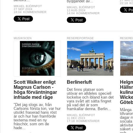
27 MAJ 
byggandet av...
22:18
K
MIKAEL BJÖRNFOT
MIKAEL BJÖRNFOT
27 SEP 2024
12 AUG 2024
18:04
KOMMENTARER
14:04
KOMMENTARER
MUSIKSCEN
RESEREPORTAGE
RESERE
Scott Walker enligt
Berlinerluft
Helg
Magnus Carlson -
Hälls
Det finns platser som
höga förväntningar
kulina
utövar en alldeles speciell
infriade med råge
Wicke
lockelse och ibland kan det
vara svårt att sätta fingret
Göte
"Det jag slogs av, från
på vad det är som
Carlsons första ton, var hur
framkallar denna. Berlin...
Många a
utsökt fraserad hans röst
tillvaro
MIKAEL BJÖRNFOT
är och hur han framförde
dagar 
11 DEC 2023
texterna med en ny
sociala 
17:18
KOMMENTARER
fräschör, som om de
aktivit
hade...
säkert 
och...