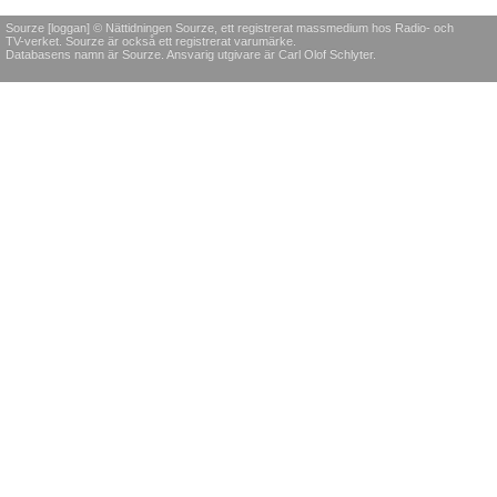
Sourze [loggan] © Nättidningen Sourze, ett registrerat massmedium hos Radio- och
TV-verket. Sourze är också ett registrerat varumärke.
Databasens namn är Sourze. Ansvarig utgivare är Carl Olof Schlyter.