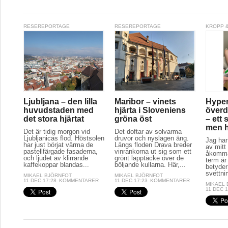
RESEREPORTAGE
RESEREPORTAGE
KROPP &
Ljubljana – den lilla
Maribor – vinets
Hyper
huvudstaden med
hjärta i Sloveniens
överd
det stora hjärtat
gröna öst
– ett 
men hj
Det är tidig morgon vid
Det doftar av solvarma
Ljubljanicas flod. Höstsolen
druvor och nyslagen äng.
Jag har
har just börjat värma de
Längs floden Drava breder
av mitt 
pastellfärgade fasaderna,
vinrankorna ut sig som ett
åkomma
och ljudet av klirrande
grönt lapptäcke över de
term är
kaffekoppar blandas...
böljande kullarna. Här,...
betyder
svettnin
MIKAEL BJÖRNFOT
MIKAEL BJÖRNFOT
11 DEC 17:28
KOMMENTARER
11 DEC 17:23
KOMMENTARER
MIKAEL
11 DEC 1