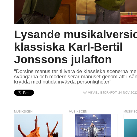
Lysande musikalversi
klassiska Karl-Bertil
Jonssons julafton
"Dorsins manus tar tillvara de klassiska scenerna me
svängarna och moderniserar manuset genom att i sån
krydda med nutida invävda personligheter"
AV
MIKAEL BJÖRNFOT
, 24 NOV 202
MUSIKSCEN
MUSIKSCEN
MUSIKS