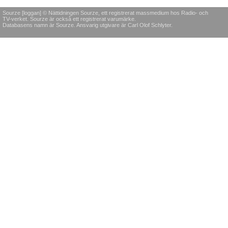
Sourze [loggan] © Nättidningen Sourze, ett registrerat massmedium hos Radio- och
TV-verket. Sourze är också ett registrerat varumärke.
Databasens namn är Sourze. Ansvarig utgivare är Carl Olof Schlyter.