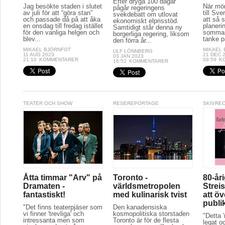
Efter dryga 100 dagar
Jag besökte staden i slutet
När mör
pågår regeringens
av juli för att “göra stan”
till Sve
svekdebatt om utlovat
och passade då på att åka
att så 
ekonomiskt elprisstöd.
en onsdag till fredag istället
planeri
Samtidigt står denna ny
för den vanliga helgen och
sommar
borgerliga regering, liksom
blev...
tanke p
den förra år...
MIKAEL BJÖRNFOT
MIKAEL
ULF LÖNNBERG
11 AUG 2023
21 DEC 
03 JAN 2023
21:10
KOMMENTARER
09:59
K
16:52
KOMMENTARER
TEATER OCH SHOW
RESEREPORTAGE
SKIVRE
Åtta timmar "Arv" på
Toronto -
80-år
Dramaten -
världsmetropolen
Streis
fantastiskt!
med kulinarisk tvist
att ö
publi
"Det finns teaterpjäser som
Den kanadensiska
vi finner 'trevliga' och
kosmopolitiska storstaden
"Detta 
intressanta men som
Toronto är för de flesta
legat oc