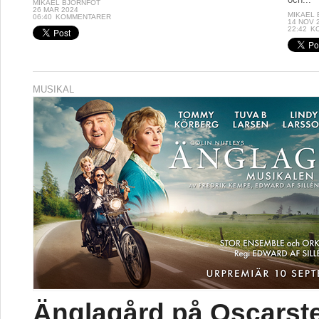
MIKAEL BJÖRNFOT
26 MAR 2024
MIKAEL
06:40
KOMMENTARER
14 NOV 
22:42
K
MUSIKAL
Änglagård på Oscarst