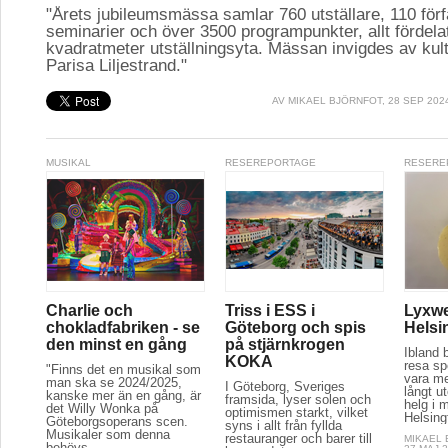
"Årets jubileumsmässa samlar 760 utställare, 110 för
seminarier och över 3500 programpunkter, allt fördela
kvadratmeter utställningsyta. Mässan invigdes av kul
Parisa Liljestrand."
AV
MIKAEL BJÖRNFOT
, 28 SEP 202
MUSIKAL
RESEREPORTAGE
RESERE
Charlie och
Triss i ESS i
Lyxwe
chokladfabriken - se
Göteborg och spis
Helsi
den minst en gång
på stjärnkrogen
Ibland 
KOKA
resa spe
"Finns det en musikal som
vara m
man ska se 2024/2025,
I Göteborg, Sveriges
långt u
kanske mer än en gång, är
framsida, lyser solen och
helg i m
det Willy Wonka på
optimismen starkt, vilket
Helsing
Göteborgsoperans scen.
syns i allt från fyllda
Musikaler som denna
restauranger och barer till
MIKAEL
behövs...