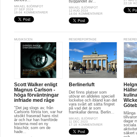
27 MAJ 
byggandet av...
22:18
K
MIKAEL BJÖRNFOT
MIKAEL BJÖRNFOT
27 SEP 2024
12 AUG 2024
18:04
KOMMENTARER
14:04
KOMMENTARER
MUSIKSCEN
RESEREPORTAGE
RESERE
Scott Walker enligt
Berlinerluft
Helg
Magnus Carlson -
Hälls
Det finns platser som
höga förväntningar
kulina
utövar en alldeles speciell
infriade med råge
Wicke
lockelse och ibland kan det
vara svårt att sätta fingret
Göte
"Det jag slogs av, från
på vad det är som
Carlsons första ton, var hur
framkallar denna. Berlin...
Många a
utsökt fraserad hans röst
tillvaro
MIKAEL BJÖRNFOT
är och hur han framförde
dagar 
11 DEC 2023
texterna med en ny
sociala 
17:18
KOMMENTARER
fräschör, som om de
aktivit
hade...
säkert 
och...