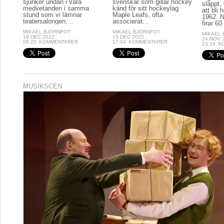
sjunker undan i våra
svenskar som gillar hockey
släppt, 
medvetanden i samma
känd för sitt hockeylag
att bli
stund som vi lämnar
Maple Leafs, ofta
1962. N
teatersalongen....
associerat...
firar 60 
MIKAEL BJÖRNFOT
MIKAEL BJÖRNFOT
MIKAEL
19 DEC 2022
15 DEC 2022
24 NOV 
08:25
KOMMENTARER
17:04
KOMMENTARER
23:18
K
MUSIKSCEN