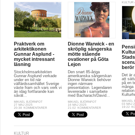
KULTUR 
Praktverk om
Dionne Warwick - en
Pensi
arkitektikonen
skröplig sångerska
Kultu
Gunnar Asplund -
mötte stående
Stads
mycket intressant
ovationer på Göta
scenu
läsning
Lejon
berör
Stockholmsarkitekten
Den snart 85-åriga
Det är a
Gunnar Asplund verkade
amerikanska sångerskan
att sät
under en tid när
Dionne Warwick behöver
på en t
välfärdssamhället Sverige
ingen närmare
många r
växte fram och vars verk vi
presentation. Legendaren
relation
än idag fortfarande kan
levererade i samarbete
Kulturh
såväl...
med Bacharach/David...
MIKAEL
MIKAEL BJÖRNFOT
MIKAEL BJÖRNFOT
03 MAJ 
27 MAJ 2025
16 MAJ 2025
19:22
K
20:38
KOMMENTARER
21:02
KOMMENTARER
KULTUR