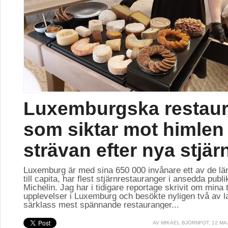
Luxemburgska restau
som siktar mot himlen 
strävan efter nya stjär
Luxemburg är med sina 650 000 invånare ett av de lä
till capita, har flest stjärnrestauranger i ansedda publ
Michelin. Jag har i tidigare reportage skrivit om mina 
upplevelser i Luxemburg och besökte nyligen två av l
särklass mest spännande restauranger...
AV
MIKAEL BJÖRNFOT
, 12 MA