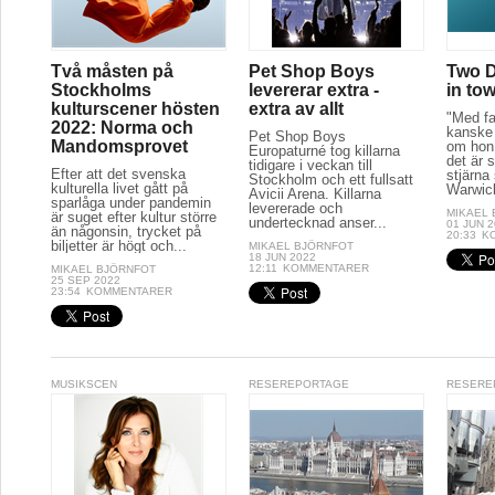
Två måsten på
Pet Shop Boys
Two D
Stockholms
levererar extra -
in to
kulturscener hösten
extra av allt
"Med fa
2022: Norma och
kanske 
Pet Shop Boys
Mandomsprovet
om hon 
Europaturné tog killarna
det är s
tidigare i veckan till
Efter att det svenska
stjärna
Stockholm och ett fullsatt
kulturella livet gått på
Warwick
Avicii Arena. Killarna
sparlåga under pandemin
levererade och
MIKAEL
är suget efter kultur större
undertecknad anser...
01 JUN 
än någonsin, trycket på
20:33
K
biljetter är högt och...
MIKAEL BJÖRNFOT
18 JUN 2022
12:11
KOMMENTARER
MIKAEL BJÖRNFOT
25 SEP 2022
23:54
KOMMENTARER
MUSIKSCEN
RESEREPORTAGE
RESERE