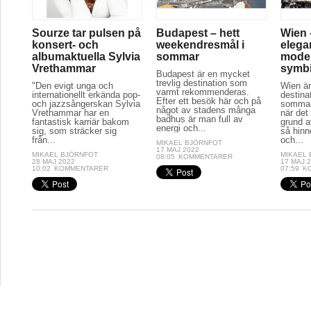
Sourze tar pulsen på
Budapest – hett
Wien 
konsert- och
weekendresmål i
elega
albumaktuella Sylvia
sommar
moder
Vrethammar
symb
Budapest är en mycket
trevlig destination som
"Den evigt unga och
Wien är
varmt rekommenderas.
internationellt erkända pop-
destina
Efter ett besök här och på
och jazzsångerskan Sylvia
sommar
något av stadens många
Vrethammar har en
när det
badhus är man full av
fantastisk karriär bakom
grund a
energi och...
sig, som sträcker sig
så hinn
från...
och...
MIKAEL BJÖRNFOT
17 MAJ 2022
MIKAEL BJÖRNFOT
MIKAEL
08:05
KOMMENTARER
28 MAJ 2022
17 MAJ 
10:02
KOMMENTARER
07:59
K