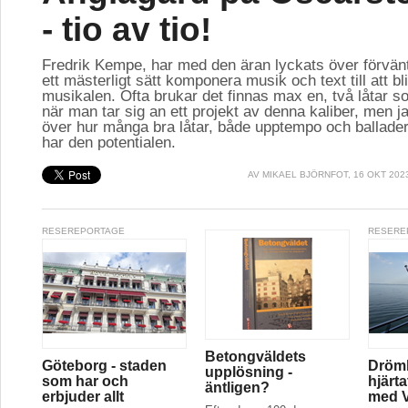
- tio av tio!
Fredrik Kempe, har med den äran lyckats över förvän
ett mästerligt sätt komponera musik och text till att bl
musikalen. Ofta brukar det finnas max en, två låtar so
när man tar sig an ett projekt av denna kaliber, men ja
över hur många bra låtar, både upptempo och ballader
har den potentialen.
AV
MIKAEL BJÖRNFOT
, 16 OKT 202
RESEREPORTAGE
RESERE
Betongväldets
Göteborg - staden
Drömk
upplösning -
som har och
hjärt
äntligen?
erbjuder allt
med V