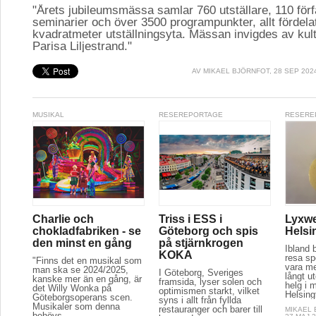
"Årets jubileumsmässa samlar 760 utställare, 110 för
seminarier och över 3500 programpunkter, allt fördela
kvadratmeter utställningsyta. Mässan invigdes av kul
Parisa Liljestrand."
AV
MIKAEL BJÖRNFOT
, 28 SEP 202
MUSIKAL
RESEREPORTAGE
RESERE
Charlie och
Triss i ESS i
Lyxwe
chokladfabriken - se
Göteborg och spis
Helsi
den minst en gång
på stjärnkrogen
Ibland 
KOKA
resa spe
"Finns det en musikal som
vara m
man ska se 2024/2025,
I Göteborg, Sveriges
långt u
kanske mer än en gång, är
framsida, lyser solen och
helg i m
det Willy Wonka på
optimismen starkt, vilket
Helsing
Göteborgsoperans scen.
syns i allt från fyllda
Musikaler som denna
restauranger och barer till
MIKAEL
behövs...