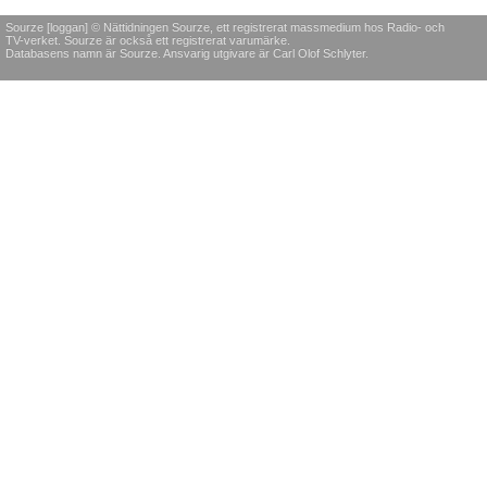
Sourze [loggan] © Nättidningen Sourze, ett registrerat massmedium hos Radio- och
TV-verket. Sourze är också ett registrerat varumärke.
Databasens namn är Sourze. Ansvarig utgivare är Carl Olof Schlyter.