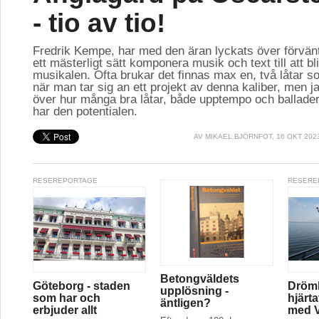
- tio av tio!
Fredrik Kempe, har med den äran lyckats över förvän
ett mästerligt sätt komponera musik och text till att bl
musikalen. Ofta brukar det finnas max en, två låtar so
när man tar sig an ett projekt av denna kaliber, men ja
över hur många bra låtar, både upptempo och ballader
har den potentialen.
AV
MIKAEL BJÖRNFOT
, 16 OKT 202
RESEREPORTAGE
RESERE
Betongväldets
Göteborg - staden
Drömk
upplösning -
som har och
hjärt
äntligen?
erbjuder allt
med V