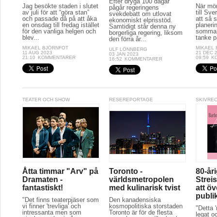
Efter dryga 100 dagar
Jag besökte staden i slutet
När mör
pågår regeringens
av juli för att “göra stan”
till Sve
svekdebatt om utlovat
och passade då på att åka
att så 
ekonomiskt elprisstöd.
en onsdag till fredag istället
planeri
Samtidigt står denna ny
för den vanliga helgen och
sommar
borgerliga regering, liksom
blev...
tanke p
den förra år...
MIKAEL BJÖRNFOT
MIKAEL
ULF LÖNNBERG
11 AUG 2023
21 DEC 
03 JAN 2023
21:10
KOMMENTARER
09:59
K
16:52
KOMMENTARER
TEATER OCH SHOW
RESEREPORTAGE
SKIVRE
Åtta timmar "Arv" på
Toronto -
80-år
Dramaten -
världsmetropolen
Streis
fantastiskt!
med kulinarisk tvist
att ö
publi
"Det finns teaterpjäser som
Den kanadensiska
vi finner 'trevliga' och
kosmopolitiska storstaden
"Detta 
intressanta men som
Toronto är för de flesta
legat oc