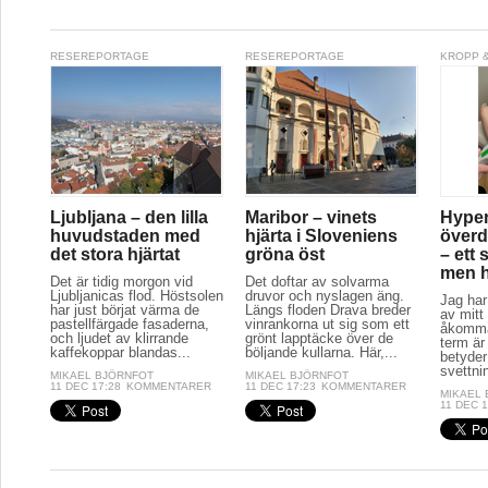
RESEREPORTAGE
RESEREPORTAGE
KROPP &
Ljubljana – den lilla
Maribor – vinets
Hyper
huvudstaden med
hjärta i Sloveniens
överd
det stora hjärtat
gröna öst
– ett 
men hj
Det är tidig morgon vid
Det doftar av solvarma
Ljubljanicas flod. Höstsolen
druvor och nyslagen äng.
Jag har
har just börjat värma de
Längs floden Drava breder
av mitt 
pastellfärgade fasaderna,
vinrankorna ut sig som ett
åkomma
och ljudet av klirrande
grönt lapptäcke över de
term är
kaffekoppar blandas...
böljande kullarna. Här,...
betyder
svettnin
MIKAEL BJÖRNFOT
MIKAEL BJÖRNFOT
11 DEC 17:28
KOMMENTARER
11 DEC 17:23
KOMMENTARER
MIKAEL
11 DEC 1