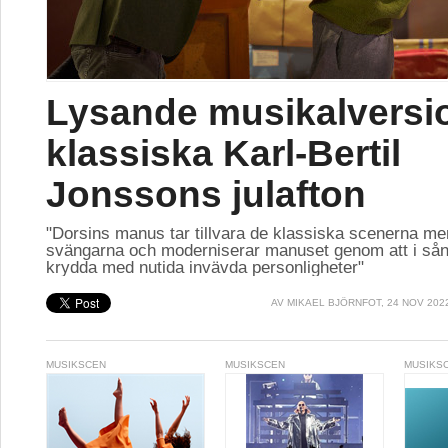
Lysande musikalversi
klassiska Karl-Bertil
Jonssons julafton
"Dorsins manus tar tillvara de klassiska scenerna me
svängarna och moderniserar manuset genom att i sån
krydda med nutida invävda personligheter"
AV
MIKAEL BJÖRNFOT
, 24 NOV 202
MUSIKSCEN
MUSIKSCEN
MUSIKS