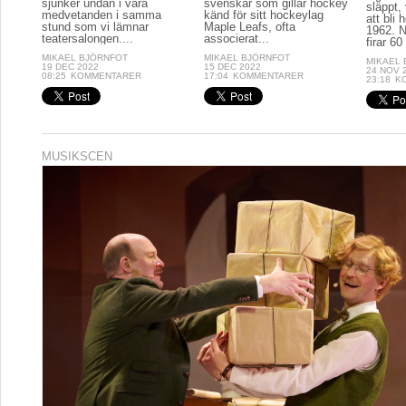
sjunker undan i våra
svenskar som gillar hockey
släppt, 
medvetanden i samma
känd för sitt hockeylag
att bli
stund som vi lämnar
Maple Leafs, ofta
1962. N
teatersalongen....
associerat...
firar 60 
MIKAEL BJÖRNFOT
MIKAEL BJÖRNFOT
MIKAEL
19 DEC 2022
15 DEC 2022
24 NOV 
08:25
KOMMENTARER
17:04
KOMMENTARER
23:18
K
MUSIKSCEN