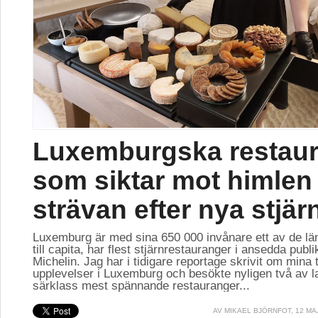
Luxemburgska restau
som siktar mot himlen 
strävan efter nya stjär
Luxemburg är med sina 650 000 invånare ett av de lä
till capita, har flest stjärnrestauranger i ansedda publ
Michelin. Jag har i tidigare reportage skrivit om mina 
upplevelser i Luxemburg och besökte nyligen två av l
särklass mest spännande restauranger...
AV
MIKAEL BJÖRNFOT
, 12 MA