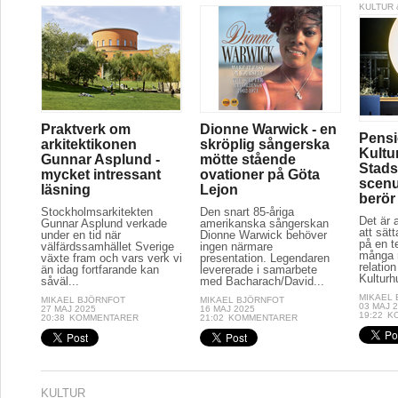
KULTUR 
Praktverk om
Dionne Warwick - en
Pensi
arkitektikonen
skröplig sångerska
Kultu
Gunnar Asplund -
mötte stående
Stads
mycket intressant
ovationer på Göta
scenu
läsning
Lejon
berör
Stockholmsarkitekten
Den snart 85-åriga
Det är a
Gunnar Asplund verkade
amerikanska sångerskan
att sät
under en tid när
Dionne Warwick behöver
på en t
välfärdssamhället Sverige
ingen närmare
många r
växte fram och vars verk vi
presentation. Legendaren
relation
än idag fortfarande kan
levererade i samarbete
Kulturh
såväl...
med Bacharach/David...
MIKAEL
MIKAEL BJÖRNFOT
MIKAEL BJÖRNFOT
03 MAJ 
27 MAJ 2025
16 MAJ 2025
19:22
K
20:38
KOMMENTARER
21:02
KOMMENTARER
KULTUR