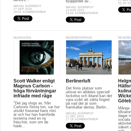
27 MAJ 
byggandet av...
22:18
K
MIKAEL BJÖRNFOT
MIKAEL BJÖRNFOT
27 SEP 2024
12 AUG 2024
18:04
KOMMENTARER
14:04
KOMMENTARER
MUSIKSCEN
RESEREPORTAGE
RESERE
Scott Walker enligt
Berlinerluft
Helg
Magnus Carlson -
Hälls
Det finns platser som
höga förväntningar
kulina
utövar en alldeles speciell
infriade med råge
Wicke
lockelse och ibland kan det
vara svårt att sätta fingret
Göte
"Det jag slogs av, från
på vad det är som
Carlsons första ton, var hur
framkallar denna. Berlin...
Många a
utsökt fraserad hans röst
tillvaro
MIKAEL BJÖRNFOT
är och hur han framförde
dagar 
11 DEC 2023
texterna med en ny
sociala 
17:18
KOMMENTARER
fräschör, som om de
aktivit
hade...
säkert 
och...