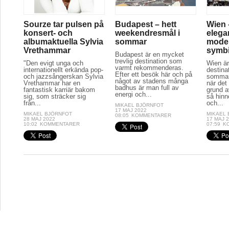
Sourze tar pulsen på
Budapest – hett
Wien 
konsert- och
weekendresmål i
elega
albumaktuella Sylvia
sommar
moder
Vrethammar
symb
Budapest är en mycket
trevlig destination som
"Den evigt unga och
Wien är
varmt rekommenderas.
internationellt erkända pop-
destina
Efter ett besök här och på
och jazzsångerskan Sylvia
sommar
något av stadens många
Vrethammar har en
när det
badhus är man full av
fantastisk karriär bakom
grund a
energi och...
sig, som sträcker sig
så hinn
från...
och...
MIKAEL BJÖRNFOT
17 MAJ 2022
MIKAEL BJÖRNFOT
MIKAEL
08:05
KOMMENTARER
28 MAJ 2022
17 MAJ 
10:02
KOMMENTARER
07:59
K