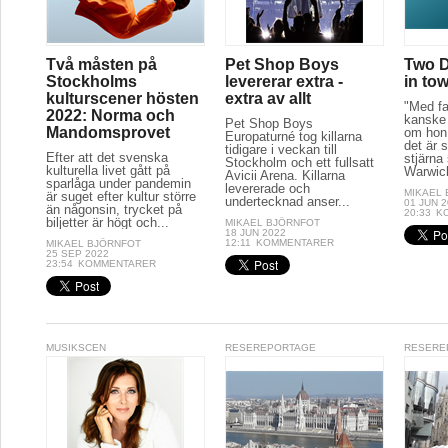
Två måsten på
Pet Shop Boys
Two D
Stockholms
levererar extra -
in to
kulturscener hösten
extra av allt
"Med fa
2022: Norma och
kanske 
Pet Shop Boys
Mandomsprovet
om hon 
Europaturné tog killarna
det är s
tidigare i veckan till
Efter att det svenska
stjärna
Stockholm och ett fullsatt
kulturella livet gått på
Warwick
Avicii Arena. Killarna
sparlåga under pandemin
levererade och
MIKAEL
är suget efter kultur större
undertecknad anser...
01 JUN 
än någonsin, trycket på
20:33
K
biljetter är högt och...
MIKAEL BJÖRNFOT
18 JUN 2022
12:11
KOMMENTARER
MIKAEL BJÖRNFOT
25 SEP 2022
23:54
KOMMENTARER
MUSIKSCEN
RESEREPORTAGE
RESERE