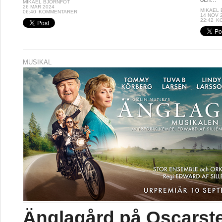
MIKAEL BJÖRNFOT
26 MAR 2024
MIKAEL
06:40
KOMMENTARER
14 NOV 
22:42
K
MUSIKAL
Änglagård på Oscarst