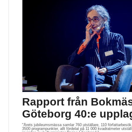
Rapport från Bokmäs
Göteborg 40:e uppla
"Årets jubileumsmässa samlar 760 utställare, 110 författarbesök
3500 programpunkter, allt fördelat på 11 000 kvadratmeter utstä