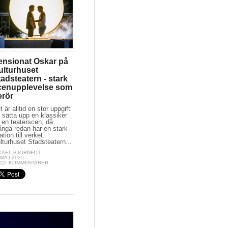
ensionat Oskar på
ulturhuset
adsteatern - stark
cenupplevelse som
erör
t är alltid en stor uppgift
t sätta upp en klassiker
 en teaterscen, då
nga redan har en stark
ation till verket.
lturhuset Stadsteatern...
KAEL BJÖRNFOT
 MAJ 2025
:22
KOMMENTARER