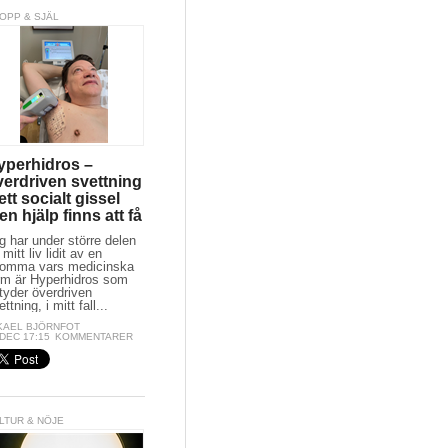
OPP & SJÄL
yperhidros –
verdriven svettning
ett socialt gissel
n hjälp finns att få
g har under större delen
 mitt liv lidit av en
omma vars medicinska
rm är Hyperhidros som
tyder överdriven
ttning, i mitt fall...
KAEL BJÖRNFOT
 DEC 17:15
KOMMENTARER
LTUR & NÖJE