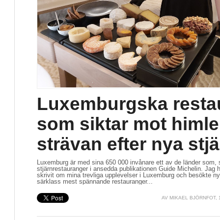
Luxemburgska resta
som siktar mot himlen
strävan efter nya stj
Luxemburg är med sina 650 000 invånare ett av de länder som, sett
stjärnrestauranger i ansedda publikationen Guide Michelin. Jag ha
skrivit om mina trevliga upplevelser i Luxemburg och besökte nyl
särklass mest spännande restauranger...
AV
MIKAEL BJÖRNFOT
,