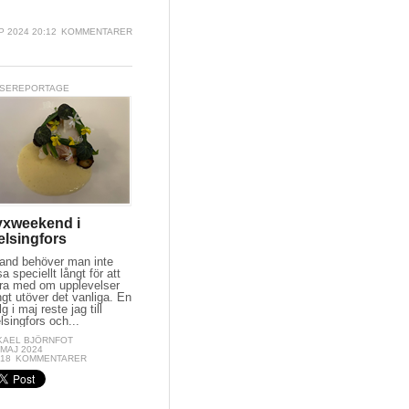
P 2024 20:12
KOMMENTARER
SEREPORTAGE
yxweekend i
elsingfors
land behöver man inte
sa speciellt långt för att
ra med om upplevelser
ngt utöver det vanliga. En
lg i maj reste jag till
lsingfors och...
KAEL BJÖRNFOT
 MAJ 2024
:18
KOMMENTARER