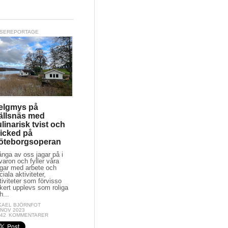
SEREPORTAGE
elgmys på
ällsnäs med
linarisk tvist och
icked på
öteborgsoperan
nga av oss jagar på i
llvaron och fyller våra
gar med arbete och
ciala aktiviteter,
tiviteter som förvisso
kert upplevs som roliga
h...
KAEL BJÖRNFOT
 NOV 2023
:42
KOMMENTARER