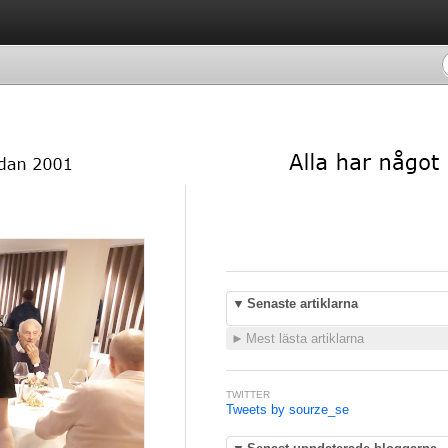
▼
Senaste artiklarna
►
Mest lästa artiklarna
TWITTER
Tweets by sourze_se