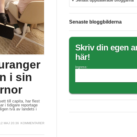
▼
Senast uppdaterade bloggarna
Senaste bloggbilderna
Skriv din egen ar
här!
uranger
Ingress:
 i sin
ärnor
 till capita, har flest
r i tidigare reportage
igen två av landets i
 12 MAJ 20:36
KOMMENTARER