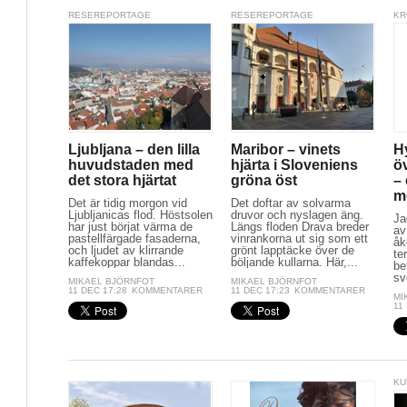
RESEREPORTAGE
RESEREPORTAGE
KR
Ljubljana – den lilla
Maribor – vinets
H
huvudstaden med
hjärta i Sloveniens
ö
det stora hjärtat
gröna öst
– 
me
Det är tidig morgon vid
Det doftar av solvarma
Ljubljanicas flod. Höstsolen
druvor och nyslagen äng.
Ja
har just börjat värma de
Längs floden Drava breder
av
pastellfärgade fasaderna,
vinrankorna ut sig som ett
åk
och ljudet av klirrande
grönt lapptäcke över de
te
kaffekoppar blandas...
böljande kullarna. Här,...
be
sve
MIKAEL BJÖRNFOT
MIKAEL BJÖRNFOT
11 DEC 17:28
KOMMENTARER
11 DEC 17:23
KOMMENTARER
MI
11
KU