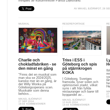
invigdes av kulturminister Parisa Liljestrand."
AV
MIKAEL BJÖRNFOT
, 28 SE
MUSIKAL
RESEREPORTAGE
RE
Charlie och
Triss i ESS i
L
chokladfabriken - se
Göteborg och spis
H
den minst en gång
på stjärnkrogen
Ib
KOKA
re
"Finns det en musikal som
va
man ska se 2024/2025,
I Göteborg, Sveriges
lå
kanske mer än en gång, är
framsida, lyser solen och
he
det Willy Wonka på
optimismen starkt, vilket
He
Göteborgsoperans scen.
syns i allt från fyllda
Musikaler som denna
restauranger och barer till
MI
behövs...
27
byggandet av...
22
MIKAEL BJÖRNFOT
MIKAEL BJÖRNFOT
27 SEP 2024
12 AUG 2024
18:04
KOMMENTARER
14:04
KOMMENTARER