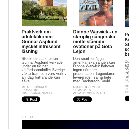
Praktverk om
Dionne Warwick - en
P
arkitektikonen
skröplig sångerska
K
Gunnar Asplund -
mötte stående
St
mycket intressant
ovationer på Göta
s
läsning
Lejon
b
Stockholmsarkitekten
Den snart 85-åriga
De
Gunnar Asplund verkade
amerikanska sångerskan
at
under en tid när
Dionne Warwick behöver
på
välfärdssamhället Sverige
ingen närmare
må
växte fram och vars verk vi
presentation. Legendaren
rel
än idag fortfarande kan
levererade i samarbete
Ku
såväl...
med Bacharach/David...
MI
MIKAEL BJÖRNFOT
MIKAEL BJÖRNFOT
03
27 MAJ 2025
16 MAJ 2025
19
20:38
KOMMENTARER
21:02
KOMMENTARER
KULTUR