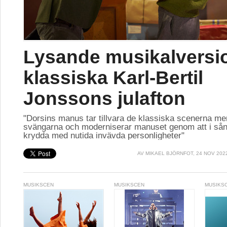
Lysande musikalversi
klassiska Karl-Bertil
Jonssons julafton
"Dorsins manus tar tillvara de klassiska scenerna me
svängarna och moderniserar manuset genom att i sån
krydda med nutida invävda personligheter"
AV
MIKAEL BJÖRNFOT
, 24 NOV 202
MUSIKSCEN
MUSIKSCEN
MUSIKS