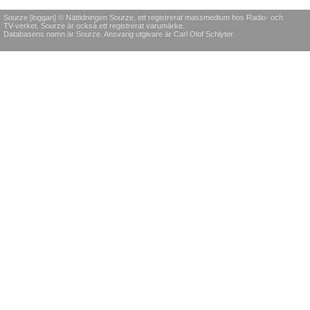
Sourze [loggan] © Nättidningen Sourze, ett registrerat massmedium hos Radio- och
TV-verket. Sourze är också ett registrerat varumärke.
Databasens namn är Sourze. Ansvarig utgivare är Carl Olof Schlyter.