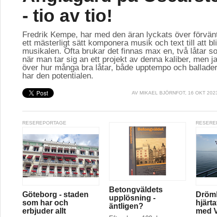
- tio av tio!
Fredrik Kempe, har med den äran lyckats över förvän
ett mästerligt sätt komponera musik och text till att bl
musikalen. Ofta brukar det finnas max en, två låtar so
när man tar sig an ett projekt av denna kaliber, men ja
över hur många bra låtar, både upptempo och ballader
har den potentialen.
AV
MIKAEL BJÖRNFOT
, 16 OKT 202
RESEREPORTAGE
RESERE
Betongväldets
Göteborg - staden
Drömk
upplösning -
som har och
hjärt
äntligen?
erbjuder allt
med V