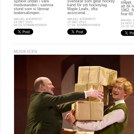
sjunker undan i våra
svenskar som gillar hockey
släppt, 
medvetanden i samma
känd för sitt hockeylag
att bli
stund som vi lämnar
Maple Leafs, ofta
1962. N
teatersalongen....
associerat...
firar 60 
MIKAEL BJÖRNFOT
MIKAEL BJÖRNFOT
MIKAEL
19 DEC 2022
15 DEC 2022
24 NOV 
08:25
KOMMENTARER
17:04
KOMMENTARER
23:18
K
MUSIKSCEN