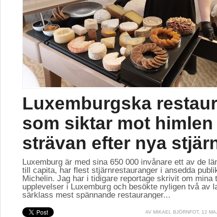
Luxemburgska restau
som siktar mot himlen 
strävan efter nya stjär
Luxemburg är med sina 650 000 invånare ett av de lä
till capita, har flest stjärnrestauranger i ansedda publ
Michelin. Jag har i tidigare reportage skrivit om mina 
upplevelser i Luxemburg och besökte nyligen två av l
särklass mest spännande restauranger...
AV
MIKAEL BJÖRNFOT
, 12 MA