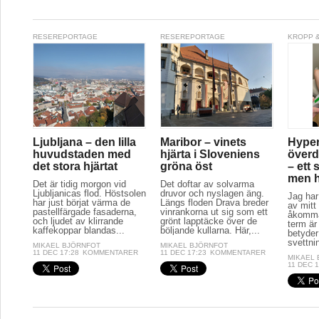
RESEREPORTAGE
RESEREPORTAGE
KROPP &
Ljubljana – den lilla
Maribor – vinets
Hyper
huvudstaden med
hjärta i Sloveniens
överd
det stora hjärtat
gröna öst
– ett 
men hj
Det är tidig morgon vid
Det doftar av solvarma
Ljubljanicas flod. Höstsolen
druvor och nyslagen äng.
Jag har
har just börjat värma de
Längs floden Drava breder
av mitt 
pastellfärgade fasaderna,
vinrankorna ut sig som ett
åkomma
och ljudet av klirrande
grönt lapptäcke över de
term är
kaffekoppar blandas...
böljande kullarna. Här,...
betyder
svettnin
MIKAEL BJÖRNFOT
MIKAEL BJÖRNFOT
11 DEC 17:28
KOMMENTARER
11 DEC 17:23
KOMMENTARER
MIKAEL
11 DEC 1