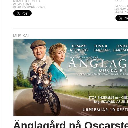
MIKAEL BJÖRNFOT
26 MAR 2024
MIKAEL
06:40
KOMMENTARER
14 NOV 
22:42
K
MUSIKAL
Änglagård på Oscarst