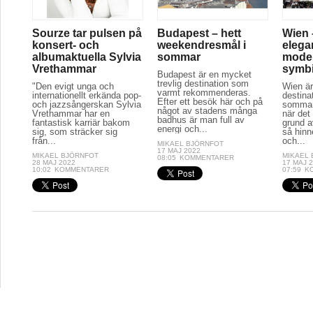
Sourze tar pulsen på
Budapest – hett
Wien 
konsert- och
weekendresmål i
elega
albumaktuella Sylvia
sommar
moder
Vrethammar
symb
Budapest är en mycket
trevlig destination som
"Den evigt unga och
Wien är
varmt rekommenderas.
internationellt erkända pop-
destina
Efter ett besök här och på
och jazzsångerskan Sylvia
sommar
något av stadens många
Vrethammar har en
när det
badhus är man full av
fantastisk karriär bakom
grund a
energi och...
sig, som sträcker sig
så hinn
från...
och...
MIKAEL BJÖRNFOT
17 MAJ 2022
MIKAEL BJÖRNFOT
MIKAEL
08:05
KOMMENTARER
28 MAJ 2022
17 MAJ 
10:02
KOMMENTARER
07:59
K