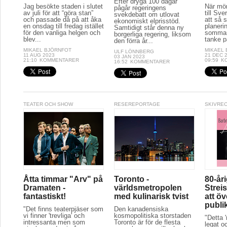
Efter dryga 100 dagar
Jag besökte staden i slutet
När mör
pågår regeringens
av juli för att “göra stan”
till Sve
svekdebatt om utlovat
och passade då på att åka
att så 
ekonomiskt elprisstöd.
en onsdag till fredag istället
planeri
Samtidigt står denna ny
för den vanliga helgen och
sommar
borgerliga regering, liksom
blev...
tanke p
den förra år...
MIKAEL BJÖRNFOT
MIKAEL
ULF LÖNNBERG
11 AUG 2023
21 DEC 
03 JAN 2023
21:10
KOMMENTARER
09:59
K
16:52
KOMMENTARER
TEATER OCH SHOW
RESEREPORTAGE
SKIVRE
Åtta timmar "Arv" på
Toronto -
80-år
Dramaten -
världsmetropolen
Streis
fantastiskt!
med kulinarisk tvist
att ö
publi
"Det finns teaterpjäser som
Den kanadensiska
vi finner 'trevliga' och
kosmopolitiska storstaden
"Detta 
intressanta men som
Toronto är för de flesta
legat oc