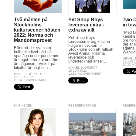
Två måsten på
Pet Shop Boys
Two D
Stockholms
levererar extra -
in to
kulturscener hösten
extra av allt
"Med fa
2022: Norma och
kanske 
Pet Shop Boys
Mandomsprovet
om hon 
Europaturné tog killarna
det är s
tidigare i veckan till
Efter att det svenska
stjärna
Stockholm och ett fullsatt
kulturella livet gått på
Warwick
Avicii Arena. Killarna
sparlåga under pandemin
levererade och
MIKAEL
är suget efter kultur större
undertecknad anser...
01 JUN 
än någonsin, trycket på
20:33
K
biljetter är högt och...
MIKAEL BJÖRNFOT
18 JUN 2022
12:11
KOMMENTARER
MIKAEL BJÖRNFOT
25 SEP 2022
23:54
KOMMENTARER
MUSIKSCEN
RESEREPORTAGE
RESERE