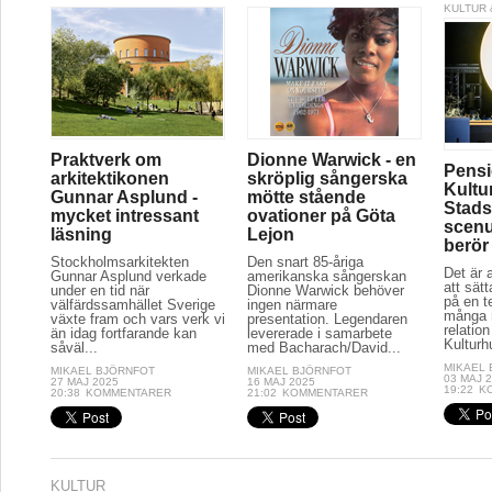
KULTUR 
Praktverk om
Dionne Warwick - en
Pensi
arkitektikonen
skröplig sångerska
Kultu
Gunnar Asplund -
mötte stående
Stads
mycket intressant
ovationer på Göta
scenu
läsning
Lejon
berör
Stockholmsarkitekten
Den snart 85-åriga
Det är a
Gunnar Asplund verkade
amerikanska sångerskan
att sät
under en tid när
Dionne Warwick behöver
på en t
välfärdssamhället Sverige
ingen närmare
många r
växte fram och vars verk vi
presentation. Legendaren
relation
än idag fortfarande kan
levererade i samarbete
Kulturh
såväl...
med Bacharach/David...
MIKAEL
MIKAEL BJÖRNFOT
MIKAEL BJÖRNFOT
03 MAJ 
27 MAJ 2025
16 MAJ 2025
19:22
K
20:38
KOMMENTARER
21:02
KOMMENTARER
KULTUR