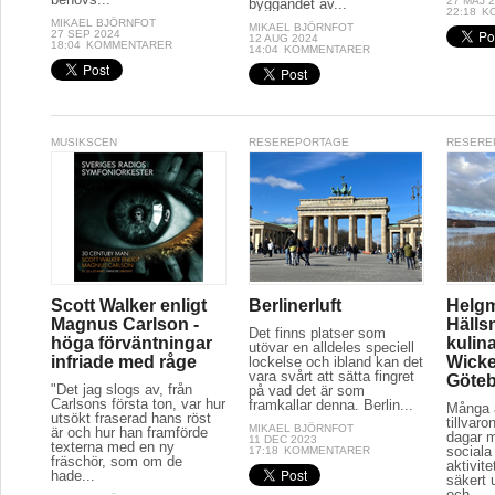
27 MAJ 
byggandet av...
22:18
K
MIKAEL BJÖRNFOT
MIKAEL BJÖRNFOT
27 SEP 2024
12 AUG 2024
18:04
KOMMENTARER
14:04
KOMMENTARER
MUSIKSCEN
RESEREPORTAGE
RESERE
Scott Walker enligt
Berlinerluft
Helg
Magnus Carlson -
Hälls
Det finns platser som
höga förväntningar
kulina
utövar en alldeles speciell
infriade med råge
Wicke
lockelse och ibland kan det
vara svårt att sätta fingret
Göte
"Det jag slogs av, från
på vad det är som
Carlsons första ton, var hur
framkallar denna. Berlin...
Många a
utsökt fraserad hans röst
tillvaro
MIKAEL BJÖRNFOT
är och hur han framförde
dagar 
11 DEC 2023
texterna med en ny
sociala 
17:18
KOMMENTARER
fräschör, som om de
aktivit
hade...
säkert 
och...