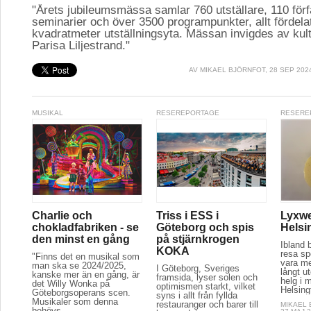
"Årets jubileumsmässa samlar 760 utställare, 110 för
seminarier och över 3500 programpunkter, allt fördela
kvadratmeter utställningsyta. Mässan invigdes av kul
Parisa Liljestrand."
AV
MIKAEL BJÖRNFOT
, 28 SEP 202
MUSIKAL
RESEREPORTAGE
RESERE
Charlie och
Triss i ESS i
Lyxwe
chokladfabriken - se
Göteborg och spis
Helsi
den minst en gång
på stjärnkrogen
Ibland 
KOKA
resa spe
"Finns det en musikal som
vara m
man ska se 2024/2025,
I Göteborg, Sveriges
långt u
kanske mer än en gång, är
framsida, lyser solen och
helg i m
det Willy Wonka på
optimismen starkt, vilket
Helsing
Göteborgsoperans scen.
syns i allt från fyllda
Musikaler som denna
restauranger och barer till
MIKAEL
behövs...