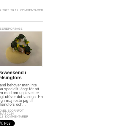
P 2024 20:12
KOMMENTARER
SEREPORTAGE
yxweekend i
elsingfors
land behöver man inte
sa speciellt långt för att
ra med om upplevelser
ngt utöver det vanliga. En
lg i maj reste jag till
lsingfors och...
KAEL BJÖRNFOT
 MAJ 2024
:18
KOMMENTARER