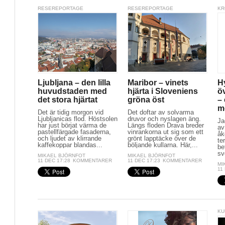
RESEREPORTAGE
RESEREPORTAGE
KR
Ljubljana – den lilla
Maribor – vinets
H
huvudstaden med
hjärta i Sloveniens
ö
det stora hjärtat
gröna öst
– 
me
Det är tidig morgon vid
Det doftar av solvarma
Ljubljanicas flod. Höstsolen
druvor och nyslagen äng.
Ja
har just börjat värma de
Längs floden Drava breder
av
pastellfärgade fasaderna,
vinrankorna ut sig som ett
åk
och ljudet av klirrande
grönt lapptäcke över de
te
kaffekoppar blandas...
böljande kullarna. Här,...
be
sve
MIKAEL BJÖRNFOT
MIKAEL BJÖRNFOT
11 DEC 17:28
KOMMENTARER
11 DEC 17:23
KOMMENTARER
MI
11
KU