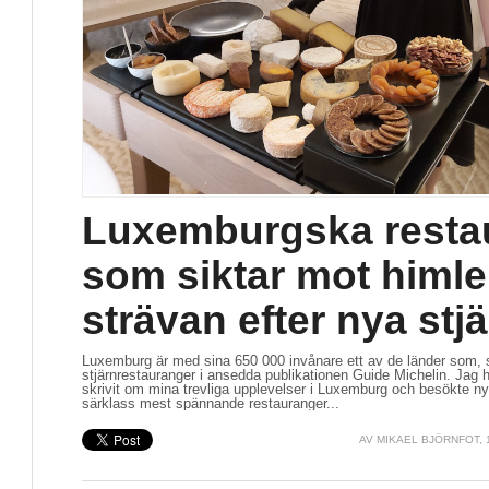
Luxemburgska resta
som siktar mot himlen
strävan efter nya stj
Luxemburg är med sina 650 000 invånare ett av de länder som, sett
stjärnrestauranger i ansedda publikationen Guide Michelin. Jag ha
skrivit om mina trevliga upplevelser i Luxemburg och besökte nyl
särklass mest spännande restauranger...
AV
MIKAEL BJÖRNFOT
,