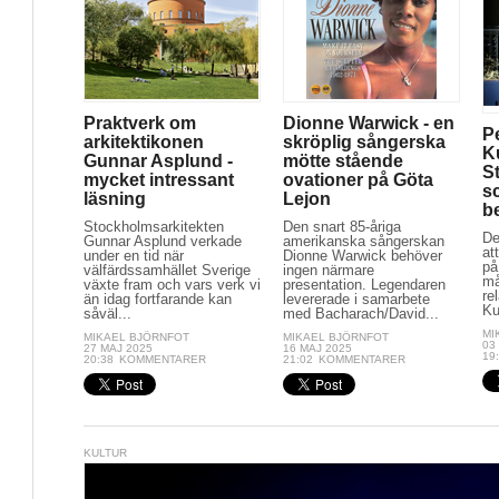
Praktverk om
Dionne Warwick - en
P
arkitektikonen
skröplig sångerska
K
Gunnar Asplund -
mötte stående
St
mycket intressant
ovationer på Göta
s
läsning
Lejon
b
Stockholmsarkitekten
Den snart 85-åriga
De
Gunnar Asplund verkade
amerikanska sångerskan
at
under en tid när
Dionne Warwick behöver
på
välfärdssamhället Sverige
ingen närmare
må
växte fram och vars verk vi
presentation. Legendaren
rel
än idag fortfarande kan
levererade i samarbete
Ku
såväl...
med Bacharach/David...
MI
MIKAEL BJÖRNFOT
MIKAEL BJÖRNFOT
03
27 MAJ 2025
16 MAJ 2025
19
20:38
KOMMENTARER
21:02
KOMMENTARER
KULTUR