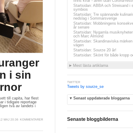
finns kvar - även utan Corona-restr
Startsidan
:
ABBA och Streisand i 
symbios
Startsidan
:
Tre spännande kulinari
nedslag i Sommarsverige
Startsidan
:
Mobbningens konsekve
år senare
Startsidan
:
Nygamla musiknyheter
och Marc Almond
Startsidan
:
Skandinaviska märken 
vägen
Startsidan
:
Sourze 20 år!
Startsidan
:
Skönt för både kropp o
uranger
►
Mest lästa artiklarna
 i sin
TWITTER
ärnor
Tweets by sourze_se
 till capita, har flest
▼
Senast uppdaterade bloggarna
r i tidigare reportage
igen två av landets i
Senaste bloggbilderna
 12 MAJ 20:36
KOMMENTARER