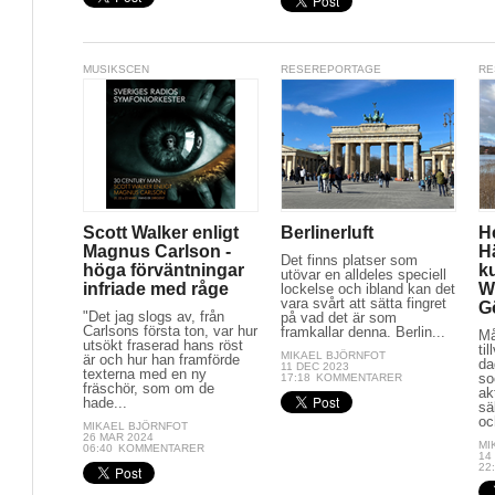
MUSIKSCEN
RESEREPORTAGE
RE
Scott Walker enligt
Berlinerluft
H
Magnus Carlson -
H
Det finns platser som
höga förväntningar
ku
utövar en alldeles speciell
infriade med råge
W
lockelse och ibland kan det
vara svårt att sätta fingret
G
"Det jag slogs av, från
på vad det är som
Carlsons första ton, var hur
framkallar denna. Berlin...
Må
utsökt fraserad hans röst
ti
MIKAEL BJÖRNFOT
är och hur han framförde
da
11 DEC 2023
texterna med en ny
so
17:18
KOMMENTARER
fräschör, som om de
ak
hade...
sä
oc
MIKAEL BJÖRNFOT
26 MAR 2024
MI
06:40
KOMMENTARER
14
22