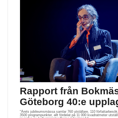
Rapport från Bokmäs
Göteborg 40:e uppla
"Årets jubileumsmässa samlar 760 utställare, 110 författarbesök
3500 programpunkter, allt fördelat på 11 000 kvadratmeter utstä