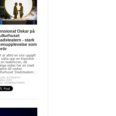
ensionat Oskar på
ulturhuset
adsteatern - stark
cenupplevelse som
erör
t är alltid en stor uppgift
t sätta upp en klassiker
 en teaterscen, då
nga redan har en stark
ation till verket.
lturhuset Stadsteatern...
KAEL BJÖRNFOT
 MAJ 2025
:22
KOMMENTARER