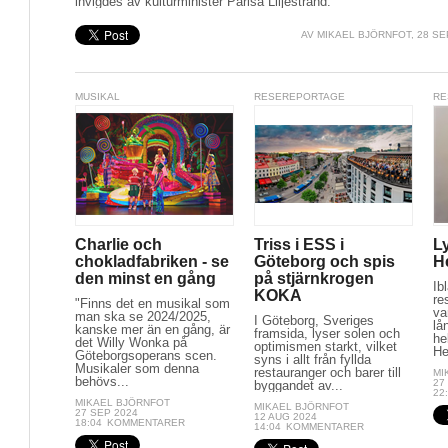
invigdes av kulturminister Parisa Liljestrand."
AV
MIKAEL BJÖRNFOT
, 28 SE
MUSIKAL
RESEREPORTAGE
RE
Charlie och
Triss i ESS i
L
chokladfabriken - se
Göteborg och spis
H
den minst en gång
på stjärnkrogen
Ib
KOKA
re
"Finns det en musikal som
va
man ska se 2024/2025,
I Göteborg, Sveriges
lå
kanske mer än en gång, är
framsida, lyser solen och
he
det Willy Wonka på
optimismen starkt, vilket
He
Göteborgsoperans scen.
syns i allt från fyllda
Musikaler som denna
restauranger och barer till
MI
behövs...
27
byggandet av...
22
MIKAEL BJÖRNFOT
MIKAEL BJÖRNFOT
27 SEP 2024
12 AUG 2024
18:04
KOMMENTARER
14:04
KOMMENTARER