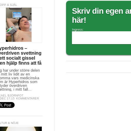
OPP & SJÄL
Skriv din egen ar
här!
Ingress:
yperhidros –
verdriven svettning
ett socialt gissel
n hjälp finns att få
g har under större delen
 mitt liv lidit av en
omma vars medicinska
rm är Hyperhidros som
tyder överdriven
ttning, i mitt fall...
KAEL BJÖRNFOT
 DEC 17:15
KOMMENTARER
LTUR & NÖJE