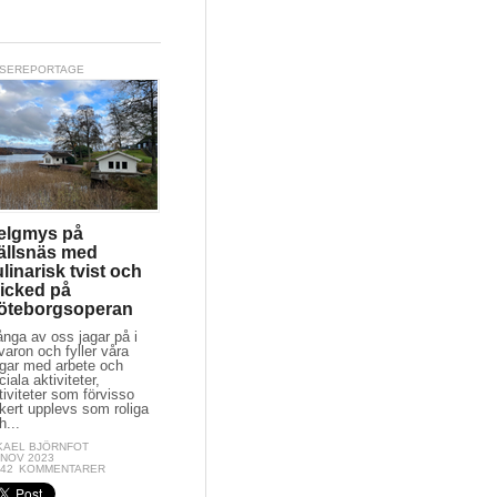
SEREPORTAGE
elgmys på
ällsnäs med
linarisk tvist och
icked på
öteborgsoperan
nga av oss jagar på i
llvaron och fyller våra
gar med arbete och
ciala aktiviteter,
tiviteter som förvisso
kert upplevs som roliga
h...
KAEL BJÖRNFOT
 NOV 2023
:42
KOMMENTARER