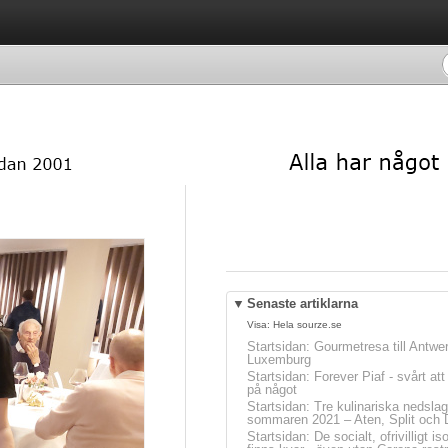
▼
Senaste artiklarna
Visa:
Hela sourze.se
Startsidan
:
Gourmetresa till Antwe
Luxemburg
Startsidan
:
Forever Piaf - svårt at
på något
Startsidan
:
Tre kulinariska nedslag
sommaren 2021 – Aten, Split och 
Startsidan
:
De socialt, ofrivilligt is