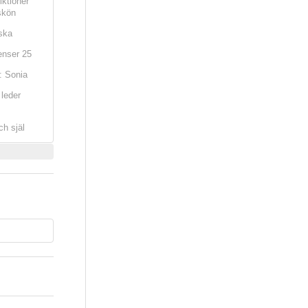
iktioner
skön
ska
nser 25
: Sonia
leder
ch själ