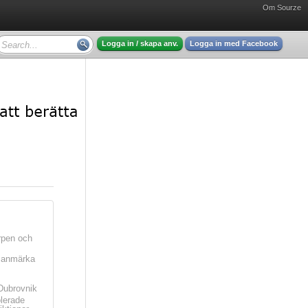
Om Sourze
Logga in / skapa anv.
Logga in med Facebook
rpen och
t anmärka
Dubrovnik
olerade